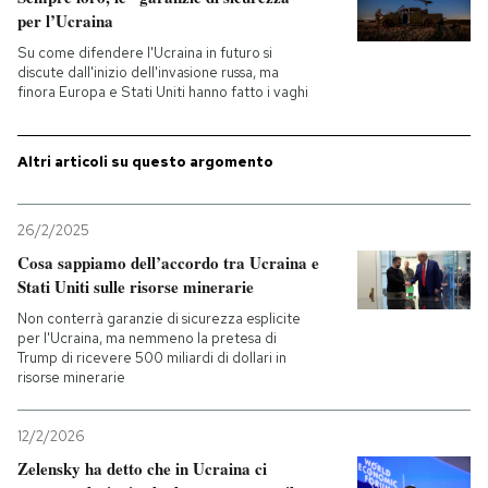
per l’Ucraina
PODCAST
Su come difendere l'Ucraina in futuro si
discute dall'inizio dell'invasione russa, ma
finora Europa e Stati Uniti hanno fatto i vaghi
NEWSLETTER
Altri articoli su questo argomento
I MIEI PREFERITI
26/2/2025
SHOP
Cosa sappiamo dell’accordo tra Ucraina e
Stati Uniti sulle risorse minerarie
Non conterrà garanzie di sicurezza esplicite
CALENDARIO
per l'Ucraina, ma nemmeno la pretesa di
Trump di ricevere 500 miliardi di dollari in
risorse minerarie
AREA PERSONALE
12/2/2026
Entra
Zelensky ha detto che in Ucraina ci