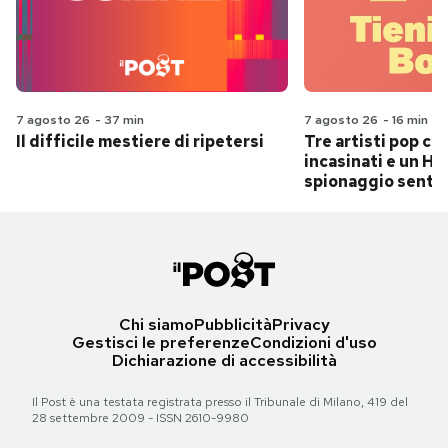
7 agosto 26
-
37 min
7 agosto 26
-
16 min
Il difficile mestiere di ripetersi
Tre artisti pop ch
incasinati e un Hit
spionaggio senti
Chi siamo
Pubblicità
Privacy
Gestisci le preferenze
Condizioni d'uso
Dichiarazione di accessibilità
Il Post è una testata registrata presso il Tribunale di Milano, 419 del
28 settembre 2009 - ISSN 2610-9980