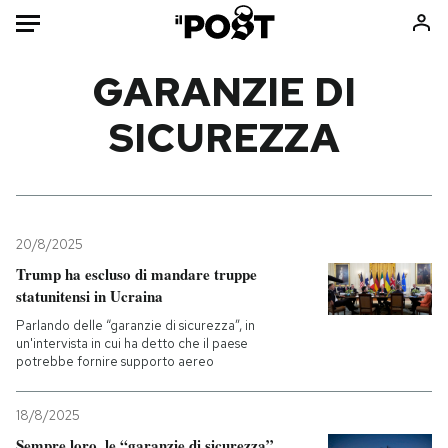
Auto
GARANZIE DI
SICUREZZA
HOME
Italia
Moda
Mondo
Libri
Politica
Consumismi
20/8/2025
Tecnologia
Storie/Idee
Trump ha escluso di mandare truppe
Internet
Ok Boomer!
statunitensi in Ucraina
Scienza
Media
Parlando delle “garanzie di sicurezza”, in
Cultura
Europa
un'intervista in cui ha detto che il paese
potrebbe fornire supporto aereo
Economia
Altrecose
Sport
Mondiali calcio 2026
18/8/2025
Sempre loro, le “garanzie di sicurezza”