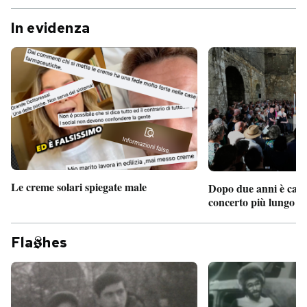
In evidenza
Le creme solari spiegate male
Dopo due anni è camb
concerto più lungo d
Fla
hes