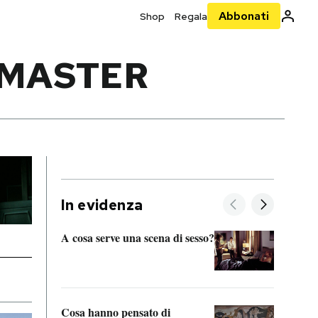
Abbonati
Shop
Regala
 MASTER
In evidenza
A cosa serve una scena di sesso?
La “I
bolog
Cosa hanno pensato di
Se sa