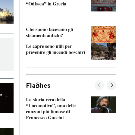
“Odissea” in Grecia
vedi 
Che suono facevano gli
strumenti antichi?
Le capre sono utili per
prevenire gli incendi boschivi
Fla
hes
La storia vera della
Il vi
“Locomotiva”, una delle
inseg
canzoni più famose di
Khers
Francesco Guccini
La pl