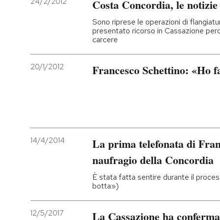
24/2/2012
Costa Concordia, le notizie 
PODCAST
Sono riprese le operazioni di flangiat
presentato ricorso in Cassazione perc
carcere
NEWSLETTER
20/1/2012
Francesco Schettino: «Ho f
I MIEI PREFERITI
SHOP
14/4/2014
La prima telefonata di Fran
CALENDARIO
naufragio della Concordia
È stata fatta sentire durante il pro
AREA PERSONALE
botta»)
Entra
12/5/2017
La Cassazione ha conferma