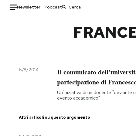
Newsletter
Podcast
Auto
FRANCE
HOME
Italia
Moda
Mondo
Libri
Politica
Consumismi
6/8/2014
Il comunicato dell’universit
Tecnologia
Storie/Idee
partecipazione di Francesc
Internet
Ok Boomer!
Un'iniziativa di un docente "deviante ris
Scienza
Media
evento accademico"
Cultura
Europa
Economia
Altrecose
Altri articoli su questo argomento
Sport
Mondiali calcio 2026