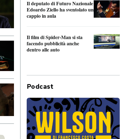
Il deputato di Futuro Nazionale
da P
Edoardo Ziello ha sventolato un
cappio in aula
La de
Franc
Il film di Spider-Man si sta
dello
facendo pubblicità anche
dentro alle auto
Podcast