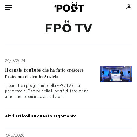
Auto
FPÖ TV
HOME
Italia
Moda
Mondo
Libri
24/9/2024
Politica
Consumismi
Il canale YouTube che ha fatto crescere
l’estrema destra in Austria
Tecnologia
Storie/Idee
Trasmette i programmi della FPÖ TV e ha
Internet
Ok Boomer!
permesso al Partito della Libertà di fare meno
Scienza
Media
affidamento sui media tradizionali
Cultura
Europa
Economia
Altrecose
Altri articoli su questo argomento
Sport
Mondiali calcio 2026
19/5/2026