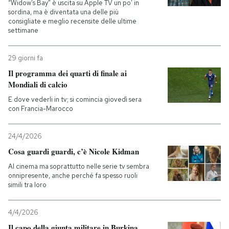
“Widow’s Bay” è uscita su Apple TV un po’ in
sordina, ma è diventata una delle più
consigliate e meglio recensite delle ultime
settimane
29 giorni fa
Il programma dei quarti di finale ai
Mondiali di calcio
E dove vederli in tv; si comincia giovedì sera
con Francia-Marocco
24/4/2026
Cosa guardi guardi, c’è Nicole Kidman
Al cinema ma soprattutto nelle serie tv sembra
onnipresente, anche perché fa spesso ruoli
simili tra loro
4/4/2026
Il capo della giunta militare in Burkina