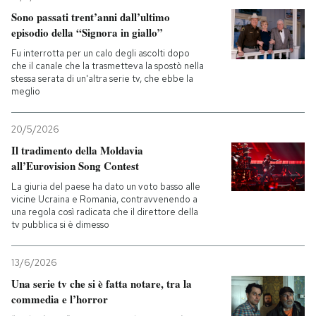
Sono passati trent’anni dall’ultimo
PODCAST
episodio della “Signora in giallo”
Fu interrotta per un calo degli ascolti dopo
che il canale che la trasmetteva la spostò nella
NEWSLETTER
stessa serata di un'altra serie tv, che ebbe la
meglio
I MIEI PREFERITI
20/5/2026
Il tradimento della Moldavia
all’Eurovision Song Contest
SHOP
La giuria del paese ha dato un voto basso alle
vicine Ucraina e Romania, contravvenendo a
una regola così radicata che il direttore della
CALENDARIO
tv pubblica si è dimesso
AREA PERSONALE
13/6/2026
Una serie tv che si è fatta notare, tra la
Entra
commedia e l’horror