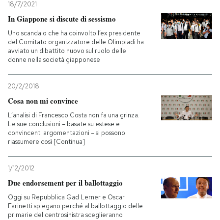
18/7/2021
In Giappone si discute di sessismo
PODCAST
Uno scandalo che ha coinvolto l’ex presidente
del Comitato organizzatore delle Olimpiadi ha
avviato un dibattito nuovo sul ruolo delle
NEWSLETTER
donne nella società giapponese
I MIEI PREFERITI
20/2/2018
Cosa non mi convince
L’analisi di Francesco Costa non fa una grinza.
SHOP
Le sue conclusioni – basate su estese e
convincenti argomentazioni – si possono
riassumere così [Continua]
CALENDARIO
1/12/2012
AREA PERSONALE
Due endorsement per il ballottaggio
Oggi su Repubblica Gad Lerner e Oscar
Entra
Farinetti spiegano perché al ballottaggio delle
primarie del centrosinistra sceglieranno