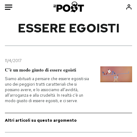
Auto
ESSERE EGOISTI
HOME
Italia
Moda
Mondo
Libri
11/4/2017
Politica
Consumismi
C’è un modo giusto di essere egoisti
Tecnologia
Storie/Idee
Siamo abituati a pensare che essere egoisti sia
uno dei peggiori tratti caratteriali che si
Internet
Ok Boomer!
possano avere, e lo associamo all’avidità,
Scienza
Media
all’arroganza e alla crudeltà. In realtà c'è un
modo giusto di essere egoisti, e ci serve.
Cultura
Europa
Economia
Altrecose
Altri articoli su questo argomento
Sport
Mondiali calcio 2026