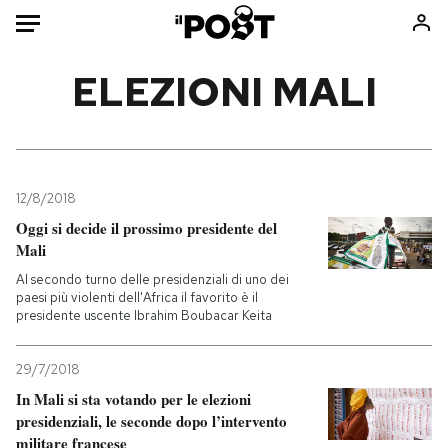
Auto
ELEZIONI MALI
HOME
Italia
Moda
Mondo
Libri
12/8/2018
Politica
Consumismi
Oggi si decide il prossimo presidente del
Mali
Tecnologia
Storie/Idee
Al secondo turno delle presidenziali di uno dei
Internet
Ok Boomer!
paesi più violenti dell'Africa il favorito è il
Scienza
Media
presidente uscente Ibrahim Boubacar Keita
Cultura
Europa
Economia
Altrecose
29/7/2018
In Mali si sta votando per le elezioni
Sport
Mondiali calcio 2026
presidenziali, le seconde dopo l’intervento
militare francese