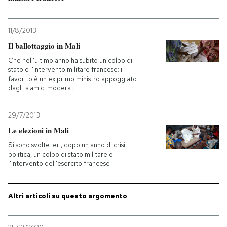
PODCAST
11/8/2013
Il ballottaggio in Mali
NEWSLETTER
Che nell'ultimo anno ha subito un colpo di
stato e l'intervento militare francese: il
favorito è un ex primo ministro appoggiato
I MIEI PREFERITI
dagli islamici moderati
29/7/2013
SHOP
Le elezioni in Mali
Si sono svolte ieri, dopo un anno di crisi
CALENDARIO
politica, un colpo di stato militare e
l'intervento dell'esercito francese
AREA PERSONALE
Altri articoli su questo argomento
Entra