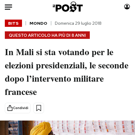
Auto
BITS
MONDO
Domenica 29 luglio 2018
QUESTO ARTICOLO HA PIÙ DI
8 ANNI
HOME
In Mali si sta votando per le
Italia
Moda
Mondo
Libri
elezioni presidenziali, le seconde
Politica
Consumismi
dopo l’intervento militare
Tecnologia
Storie/Idee
Internet
Ok Boomer!
francese
Scienza
Media
Cultura
Europa
Condividi
Economia
Altrecose
Sport
Mondiali calcio 2026