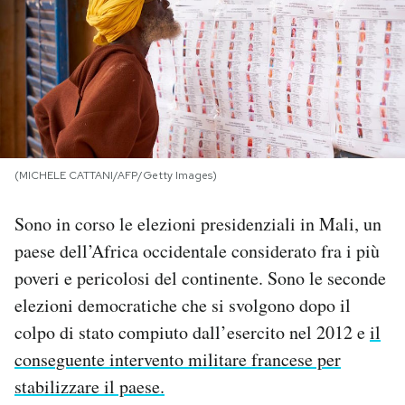
PODCAST
NEWSLETTER
I MIEI PREFERITI
(MICHELE CATTANI/AFP/Getty Images)
SHOP
Sono in corso le elezioni presidenziali in Mali, un
paese dell’Africa occidentale considerato fra i più
CALENDARIO
poveri e pericolosi del continente. Sono le seconde
elezioni democratiche che si svolgono dopo il
colpo di stato compiuto dall’esercito nel 2012 e
il
AREA PERSONALE
conseguente intervento militare francese per
Area Personale
stabilizzare il paese.
Newsletter