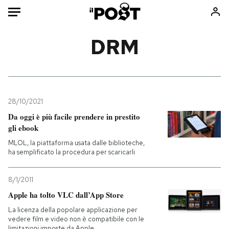
Auto
DRM
HOME
Italia
Moda
Mondo
Libri
28/10/2021
Politica
Consumismi
Da oggi è più facile prendere in prestito
gli ebook
Tecnologia
Storie/Idee
MLOL, la piattaforma usata dalle biblioteche,
Internet
Ok Boomer!
ha semplificato la procedura per scaricarli
Scienza
Media
Cultura
Europa
8/1/2011
Economia
Altrecose
Apple ha tolto VLC dall’App Store
Sport
Mondiali calcio 2026
La licenza della popolare applicazione per
vedere film e video non è compatibile con le
limitazioni imposte da Apple