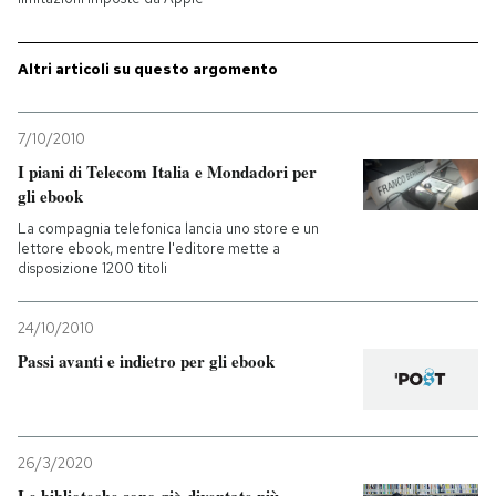
PODCAST
Altri articoli su questo argomento
NEWSLETTER
7/10/2010
I piani di Telecom Italia e Mondadori per
I MIEI PREFERITI
gli ebook
La compagnia telefonica lancia uno store e un
lettore ebook, mentre l'editore mette a
SHOP
disposizione 1200 titoli
24/10/2010
CALENDARIO
Passi avanti e indietro per gli ebook
AREA PERSONALE
Entra
26/3/2020
Le biblioteche sono già diventate più