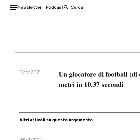
Newsletter
Podcast
Auto
HOME
Italia
Moda
Mondo
Libri
Politica
Consumismi
10/5/2021
Un giocatore di football (di 
Tecnologia
Storie/Idee
metri in 10.37 secondi
Internet
Ok Boomer!
Scienza
Media
Cultura
Europa
Economia
Altrecose
Altri articoli su questo argomento
Sport
Mondiali calcio 2026