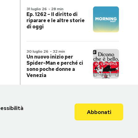
31 luglio 26
-
28 min
Ep. 1262 – Il diritto di
riparare e le altre storie
di oggi
30 luglio 26
-
32 min
Un nuovo inizio per
Spider-Man e perché ci
sono poche donne a
Venezia
essibilità
Abbonati