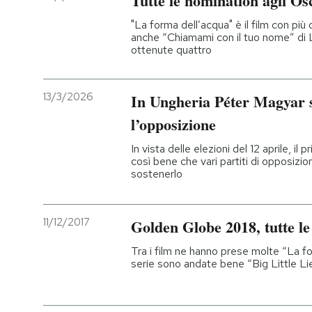
Tutte le nomination agli Os
"La forma dell’acqua" è il film con pi
anche “Chiamami con il tuo nome” di
ottenute quattro
13/3/2026
In Ungheria Péter Magyar 
l’opposizione
In vista delle elezioni del 12 aprile, il
così bene che vari partiti di opposizi
sostenerlo
11/12/2017
Golden Globe 2018, tutte l
Tra i film ne hanno prese molte “La fo
serie sono andate bene “Big Little L