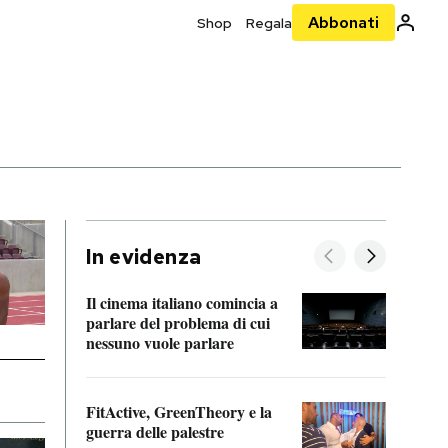
Abbonati
Shop
Regala
In evidenza
Il cinema italiano comincia a
A cos
parlare del problema di cui
nessuno vuole parlare
Cosa 
FitActive, GreenTheory e la
“Odis
guerra delle palestre