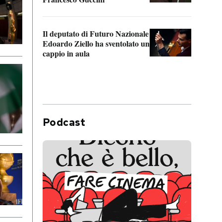
Il deputato di Futuro Nazionale
La pl
Edoardo Ziello ha sventolato un
da P
cappio in aula
Podcast