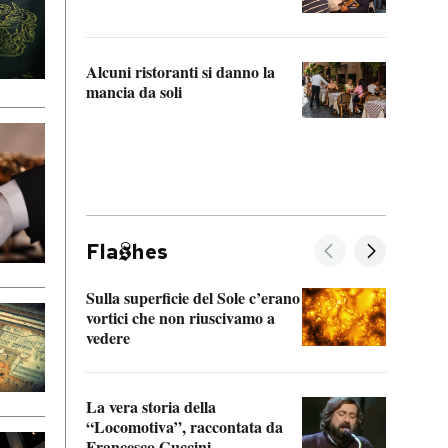
Che s
strum
Alcuni ristoranti si danno la
mancia da soli
Fla
hes
Sulla superficie del Sole c’erano
Il fi
vortici che non riuscivamo a
facen
vedere
dentr
La vera storia della
Il vi
“Locomotiva”, raccontata da
inseg
Francesco Guccini
Khers