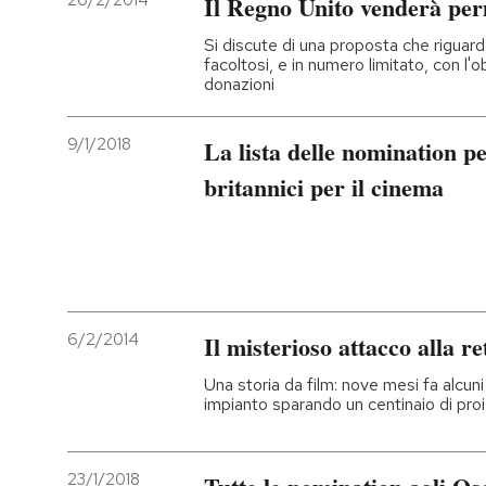
26/2/2014
Il Regno Unito venderà per
PODCAST
Si discute di una proposta che riguard
facoltosi, e in numero limitato, con l'o
donazioni
NEWSLETTER
9/1/2018
La lista delle nomination p
britannici per il cinema
I MIEI PREFERITI
SHOP
CALENDARIO
6/2/2014
Il misterioso attacco alla re
Una storia da film: nove mesi fa alcun
AREA PERSONALE
impianto sparando un centinaio di proie
Entra
23/1/2018