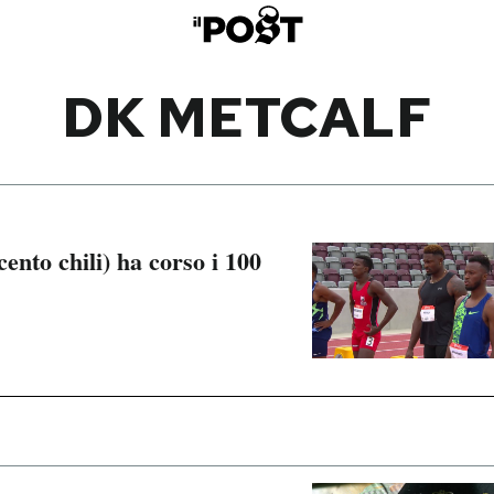
DK METCALF
cento chili) ha corso i 100