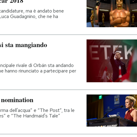
car 2018
ù candidature, ma è andato bene
 Luca Guadagnino, che ne ha
si sta mangiando
 principale rivale di Orbán sta andando
one hanno rinunciato a partecipare per
e nomination
rma dell'acqua” e “The Post”, tra le
ies” e “The Handmaid's Tale”