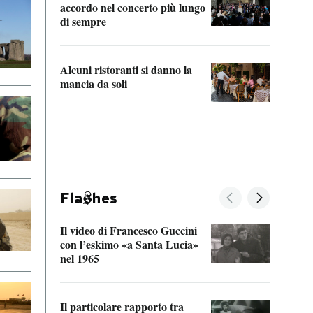
accordo nel concerto più lungo
di sempre
Il ci
parla
Alcuni ristoranti si danno la
nessu
mancia da soli
Fla
hes
Il video di Francesco Guccini
Sulla
con l’eskimo «a Santa Lucia»
vorti
nel 1965
veder
Il particolare rapporto tra
La ve