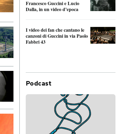
Francesco Guccini e Lucio
“Loco
Dalla, in un video d’epoca
Franc
I video dei fan che cantano le
Il de
canzoni di Guccini in via Paolo
Edoar
Fabbri 43
cappi
Podcast