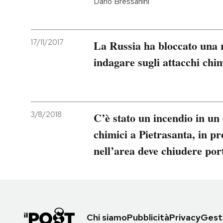
Dario Bressanini
17/11/2017
La Russia ha bloccato una
indagare sugli attacchi chim
3/8/2018
C’è stato un incendio in un 
chimici a Pietrasanta, in pr
nell’area deve chiudere port
Chi siamo
Pubblicità
Privacy
Gesti