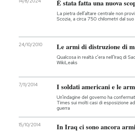
14/8/2024
È stata fatta una nuova sc
PODCAST
La pietra dell'altare centrale non prov
Scozia, a circa 750 chilometri dal su
NEWSLETTER
24/10/2010
Le armi di distruzione di m
I MIEI PREFERITI
Qualcosa in realtà c'era nell'Iraq di Sa
WikiLeaks
SHOP
7/11/2014
I soldati americani e le ar
CALENDARIO
Un'indagine del governo ha confermat
Times sui molti casi di esposizione ad 
guerra
AREA PERSONALE
Entra
15/10/2014
In Iraq ci sono ancora arm