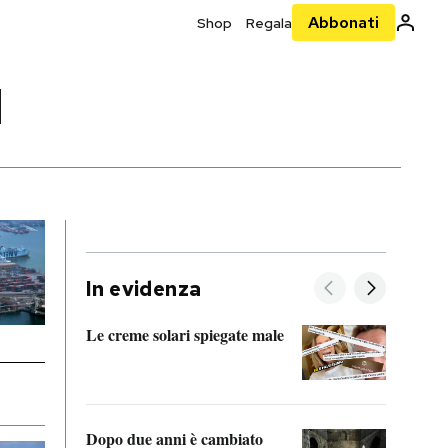
Abbonati
Shop
Regala
I
In evidenza
Le creme solari spiegate male
FitAc
guerr
Dopo due anni è cambiato
A cos