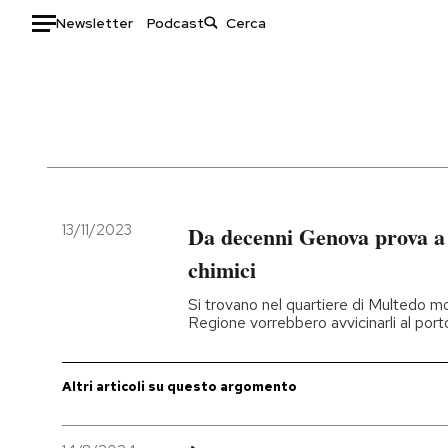
Newsletter
Podcast
Auto
HOME
Italia
Moda
Mondo
Libri
Politica
Consumismi
13/11/2023
Da decenni Genova prova a 
Tecnologia
Storie/Idee
chimici
Internet
Ok Boomer!
Si trovano nel quartiere di Multedo mol
Scienza
Media
Regione vorrebbero avvicinarli al port
Cultura
Europa
Economia
Altrecose
Altri articoli su questo argomento
Sport
Mondiali calcio 2026