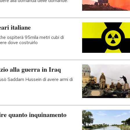
pondere alla domanda delle domande:
ari italiane
che ospiterà 95mila metri cubi di
idere dove costruirlo
izio alla guerra in Iraq
usò Saddam Hussein di avere armi di
ire quanto inquinamento