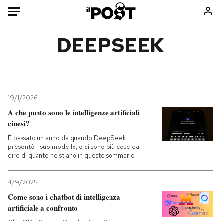
Auto
DEEPSEEK
HOME
Italia
Moda
Mondo
Libri
19/1/2026
Politica
Consumismi
A che punto sono le intelligenze artificiali
cinesi?
Tecnologia
Storie/Idee
È passato un anno da quando DeepSeek
Internet
Ok Boomer!
presentò il suo modello, e ci sono più cose da
Scienza
Media
dire di quante ne stiano in questo sommario
Cultura
Europa
Economia
Altrecose
4/9/2025
Come sono i chatbot di intelligenza
Sport
Mondiali calcio 2026
artificiale a confronto