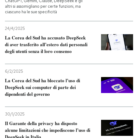
ChatGPT, Gemini, Claude, DeepSeek e gli
altri si assomigliano per certe funzioni, ma
ciascuno ha le sue specificità
PODCAST
24/4/2025
NEWSLETTER
La Corea del Sud ha accusato DeepSeek
di aver trasferito all’estero dati personali
degli utenti senza il loro consenso
I MIEI PREFERITI
6/2/2025
SHOP
La Corea del Sud ha bloccato l’uso di
DeepSeek sui computer di parte dei
dipendenti del governo
CALENDARIO
AREA PERSONALE
30/1/2025
Il Garante della privacy ha disposto
Entra
alcune limitazioni che impediscono l’uso di
DeepSeek in Italia