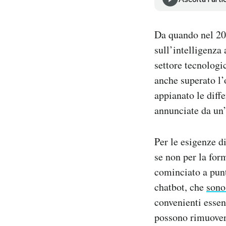
Notifiche mobile
Regala il Post
Da quando nel 202
Hai bisogno di aiuto?
Esci
sull’intelligenza 
settore tecnologi
anche superato l’
appianato le diff
annunciate da un’
Per le esigenze di
se non per la for
cominciato a punta
chatbot, che
sono
convenienti essen
possono rimuovere