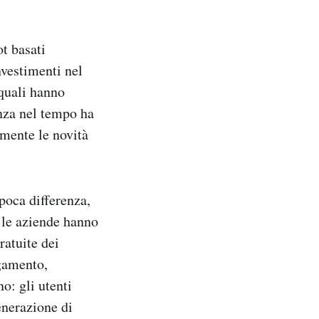
t basati
nvestimenti nel
 quali hanno
nza nel tempo ha
lmente le novità
 poca differenza,
e le aziende hanno
ratuite dei
gamento,
o: gli utenti
enerazione di