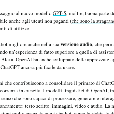
assaggio al nuovo modello
GPT-5
, inoltre, buona parte d
bile anche agli utenti non paganti (
che sono la stragra
iti di utilizzo.
versione audio
tbot migliore anche nella sua
, che perm
ndo un’esperienza di fatto superiore a quella di assisten
 Alexa. OpenAI ha anche sviluppato delle apprezzate a
 ChatGPT ancora più facile da usare.
ni che contribuiscono a consolidare il primato di ChatG
correnza in crescita. I modelli linguistici di OpenAI, in
l senso che sono capaci di processare, generare e intera
ltaneamente: testo scritto, immagini, video e audio. La 
azioni molto avanzate con i chatbot, come la richiesta d