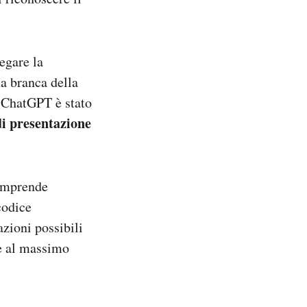
egare la
a branca della
 ChatGPT è stato
 di presentazione
comprende
codice
azioni possibili
re al massimo