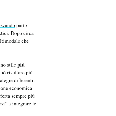
izzando
parte
stici. Dopo circa
ultimodale che
più
no stile
uò risultare più
tegie differenti:
zione economica
fferta sempre più
si” a integrare le