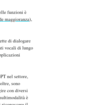
elle funzioni è
nde maggioranza
),
ette di dialogare
ti vocali di lungo
pplicazioni
PT nel settore,
oltre, sono
gire con diversi
multimodalità è
i riconoscere il