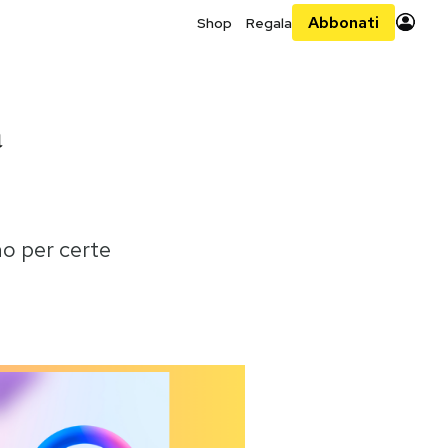
Abbonati
Shop
Regala
a
no per certe