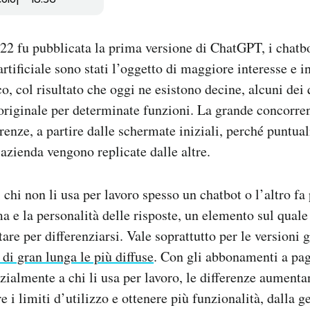
2 fu pubblicata la prima versione di ChatGPT, i chatbo
artificiale sono stati l’oggetto di maggiore interesse e i
co, col risultato che oggi ne esistono decine, alcuni dei
originale per determinate funzioni. La grande concorre
erenze, a partire dalle schermate iniziali, perché puntua
azienda vengono replicate dalle altre.
 chi non li usa per lavoro spesso un chatbot o l’altro fa
ma e la personalità delle risposte, un elemento sul qual
re per differenziarsi. Vale soprattutto per le versioni g
 di gran lunga le più diffuse
. Con gli abbonamenti a pa
zialmente a chi li usa per lavoro, le differenze aumentan
 i limiti d’utilizzo e ottenere più funzionalità, dalla g