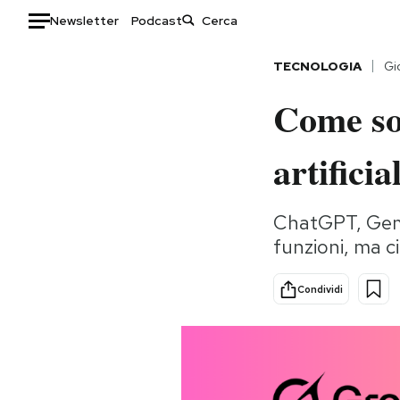
Newsletter
Podcast
Auto
TECNOLOGIA
Gi
Come son
HOME
Italia
Moda
artifici
Mondo
Libri
Politica
Consumismi
ChatGPT, Gemin
Tecnologia
Storie/Idee
funzioni, ma c
Internet
Ok Boomer!
Scienza
Media
Condividi
Cultura
Europa
Economia
Altrecose
Sport
Mondiali calcio 2026