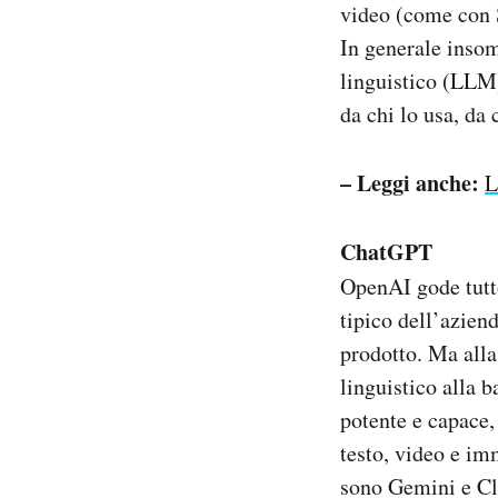
video (come con S
In generale insom
linguistico (LLM)
da chi lo usa, da 
– Leggi anche:
L
ChatGPT
OpenAI gode tutt
tipico dell’azien
prodotto. Ma alla
linguistico alla 
potente e capace,
testo, video e im
sono Gemini e Cl