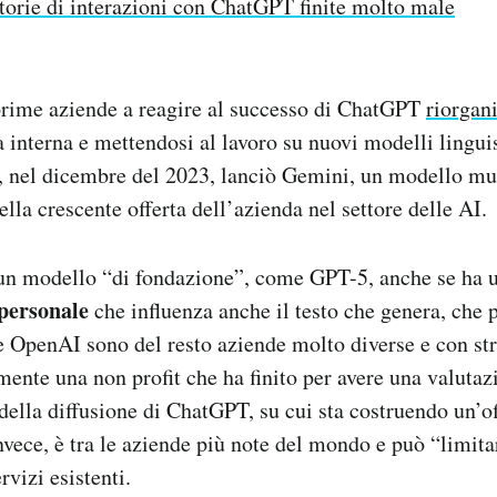
torie di interazioni con ChatGPT finite molto male
prime aziende a reagire al successo di ChatGPT
riorgan
ra interna e mettendosi al lavoro su nuovi modelli lingui
o, nel dicembre del 2023, lanciò Gemini, un modello m
ella crescente offerta dell’azienda nel settore delle AI.
n modello “di fondazione”, come GPT-5, anche se ha u
 personale
che influenza anche il testo che genera, che p
e OpenAI sono del resto aziende molto diverse e con stra
ente una non profit che ha finito per avere una valuta
 della diffusione di ChatGPT, su cui sta costruendo un’o
vece, è tra le aziende più note del mondo e può “limitar
rvizi esistenti.