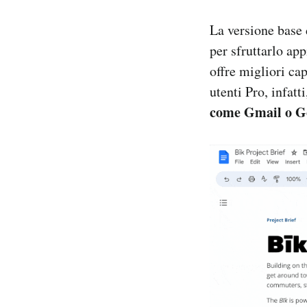
La versione base 
per sfruttarlo ap
offre migliori ca
utenti Pro, infat
come Gmail o G