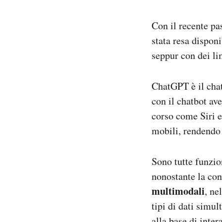
Con il recente p
stata resa disponi
seppur con dei lim
ChatGPT è il cha
con il chatbot ave
corso come Siri e
mobili, rendendo
Sono tutte funzio
nonostante la con
multimodali
, ne
tipi di dati simu
alla base di inter