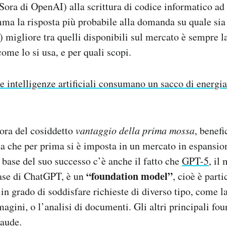
ora di OpenAI) alla scrittura di codice informatico ad a
ma la risposta più probabile alla domanda su quale sia
 migliore tra quelli disponibili sul mercato è sempre l
come lo si usa, e per quali scopi.
e intelligenze artificiali consumano un sacco di energia
ora del cosiddetto
vantaggio della prima mossa
, benefi
da che per prima si è imposta in un mercato in espansio
 base del suo successo c’è anche il fatto che
GPT-5
, il
“foundation model”
base di ChatGPT, è un
, cioè è part
 in grado di soddisfare richieste di diverso tipo, come l
magini, o l’analisi di documenti. Gli altri principali f
aude.