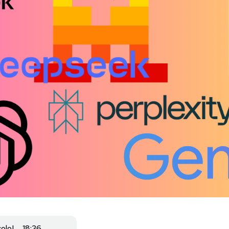
colo
18:36