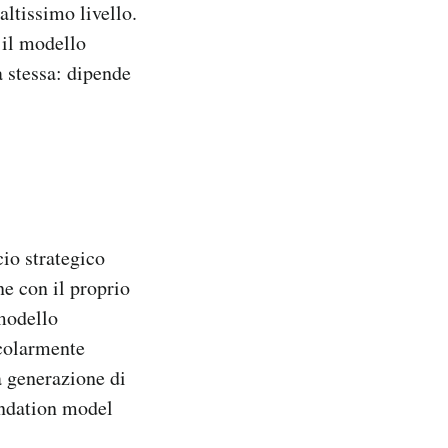
ltissimo livello.
 il modello
a stessa: dipende
cio strategico
ne con il proprio
 modello
icolarmente
a generazione di
oundation model