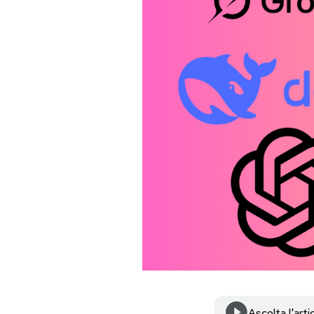
PODCAST
NEWSLETTER
I MIEI PREFERITI
SHOP
CALENDARIO
AREA PERSONALE
Area Personale
Newsletter
Ascolta l'arti