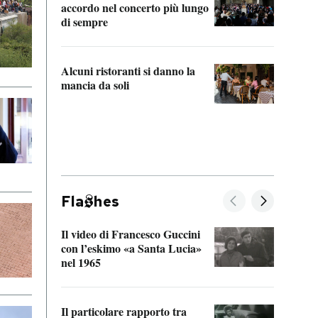
accordo nel concerto più lungo
di sempre
Il ci
parla
Alcuni ristoranti si danno la
nessu
mancia da soli
Fla
hes
Il video di Francesco Guccini
Sulla
con l’eskimo «a Santa Lucia»
vorti
nel 1965
veder
Il particolare rapporto tra
La ve