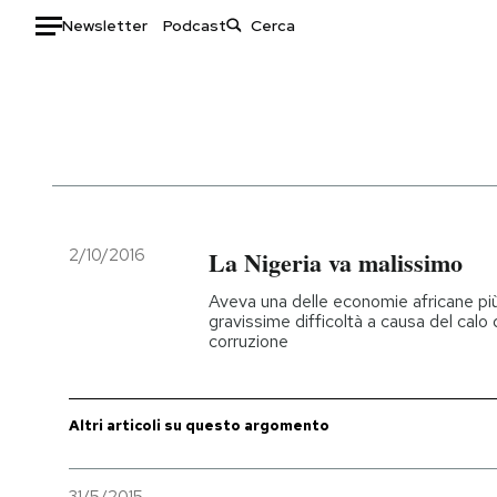
Newsletter
Podcast
Auto
HOME
Italia
Moda
Mondo
Libri
Politica
Consumismi
2/10/2016
La Nigeria va malissimo
Tecnologia
Storie/Idee
Aveva una delle economie africane più
Internet
Ok Boomer!
gravissime difficoltà a causa del calo 
corruzione
Scienza
Media
Cultura
Europa
Economia
Altrecose
Altri articoli su questo argomento
Sport
Mondiali calcio 2026