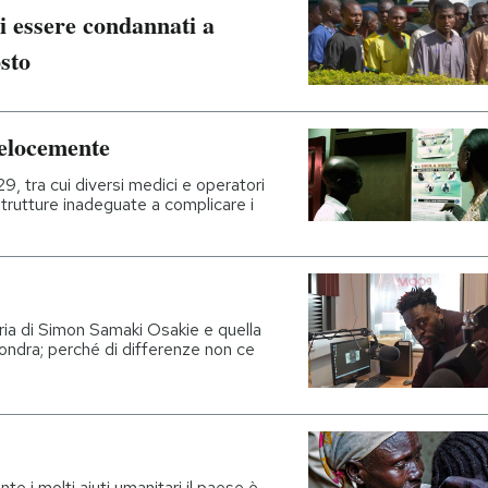
i essere condannati a
osto
velocemente
729, tra cui diversi medici e operatori
 strutture inadeguate a complicare i
toria di Simon Samaki Osakie e quella
a Londra; perché di differenze non ce
te i molti aiuti umanitari il paese è