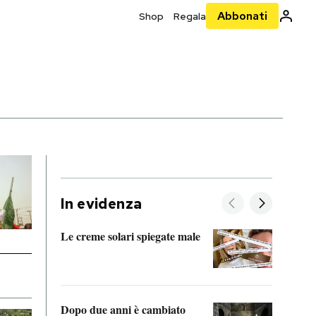
Abbonati
Shop
Regala
In evidenza
Le creme solari spiegate male
FitAc
guerr
Dopo due anni è cambiato
A cos