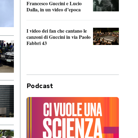
Francesco Guccini e Lucio
“Loco
Dalla, in un video d’epoca
Franc
I video dei fan che cantano le
Il de
canzoni di Guccini in via Paolo
Edoar
Fabbri 43
cappi
Podcast