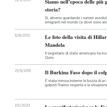
31/5/2015
Siamo nell’epoca delle più 
storia?
PODCAST
Sì, almeno guardando i numeri assoluti:
emigranti nel mondo (e dove sono an
NEWSLETTER
6/8/2012
Le foto della visita di Hill
I MIEI PREFERITI
Mandela
Il segretario di stato americano ha in
SHOP
Qunu
21/9/2015
Il Burkina Faso dopo il colp
CALENDARIO
È stata messa insieme la bozza di un a
golpisti l'hanno respinta e la situazio
AREA PERSONALE
Entra
1/5/2023
Le manifestazioni per la Fes