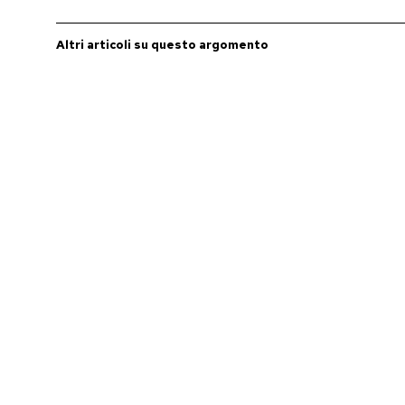
PODCAST
Altri articoli su questo argomento
NEWSLETTER
I MIEI PREFERITI
SHOP
CALENDARIO
AREA PERSONALE
Entra