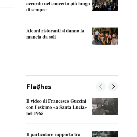
accordo nel concerto più lungo
di sempre
Il ci
parla
Alcuni ristoranti si danno la
nessu
mancia da soli
Fla
hes
Il video di Francesco Guccini
Sulla
con l’eskimo «a Santa Lucia»
vorti
nel 1965
veder
Il particolare rapporto tra
La ve