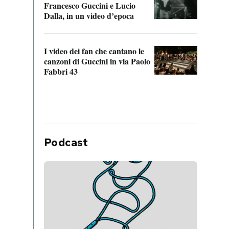
Francesco Guccini e Lucio
“Loco
Dalla, in un video d’epoca
Franc
I video dei fan che cantano le
Il de
canzoni di Guccini in via Paolo
Edoar
Fabbri 43
cappi
Podcast