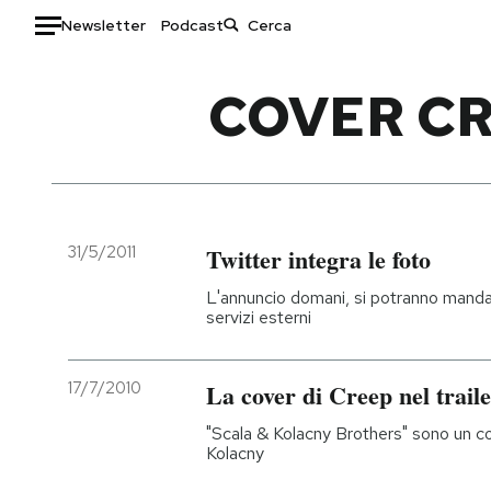
Newsletter
Podcast
Auto
COVER CR
HOME
Italia
Moda
Mondo
Libri
Politica
Consumismi
31/5/2011
Twitter integra le foto
Tecnologia
Storie/Idee
L'annuncio domani, si potranno mand
Internet
Ok Boomer!
servizi esterni
Scienza
Media
Cultura
Europa
17/7/2010
La cover di Creep nel trail
Economia
Altrecose
"Scala & Kolacny Brothers" sono un co
Sport
Mondiali calcio 2026
Kolacny