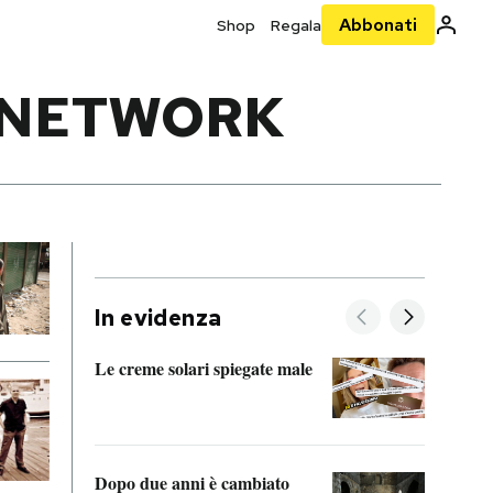
Abbonati
Shop
Regala
L NETWORK
In evidenza
Le creme solari spiegate male
FitAc
guerr
Dopo due anni è cambiato
A cos