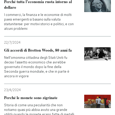
Perché tutta l’economia ruota intorno al
dollaro
PODCAST
I commerci, la finanza e le economie di molti
paesi emergenti si basano sulla valuta
statunitense: per motivi storici e politici, e con
NEWSLETTER
alcuni problemi
22/7/2024
I MIEI PREFERITI
Gli accordi di Bretton Woods, 80 anni fa
Nell'omonima cittadina degli Stati Uniti fu
SHOP
deciso l'assetto economico che avrebbe
governato il mondo dopo la fine della
Seconda guerra mondiale, e che in parte è
ancora in vigore
CALENDARIO
23/4/2024
AREA PERSONALE
Perché le monete sono zigrinate
Storia di come una peculiarità che non
Entra
notiamo quasi più abbia avuto una grande
utilità quando le monete erano fatte di metalli