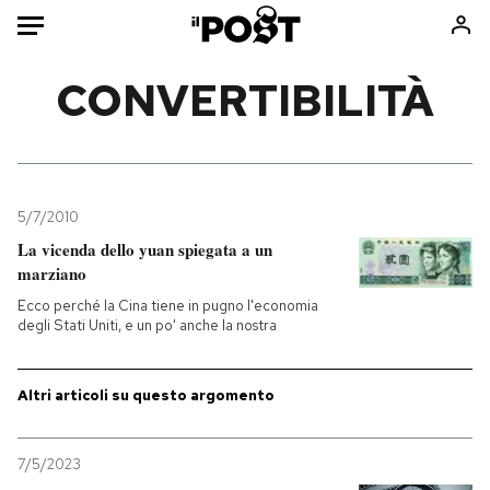
Auto
CONVERTIBILITÀ
HOME
Italia
Moda
Mondo
Libri
5/7/2010
Politica
Consumismi
La vicenda dello yuan spiegata a un
marziano
Tecnologia
Storie/Idee
Ecco perché la Cina tiene in pugno l'economia
Internet
Ok Boomer!
degli Stati Uniti, e un po' anche la nostra
Scienza
Media
Cultura
Europa
Altri articoli su questo argomento
Economia
Altrecose
Sport
Mondiali calcio 2026
7/5/2023