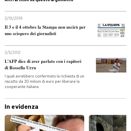
PODCAST
2/10/2019
Il 3 e il 4 ottobre la Stampa non uscirà per
NEWSLETTER
uno sciopero dei giornalisti
I MIEI PREFERITI
2/5/2012
L’AFP dice di aver parlato con i rapitori
di Rossella Urru
SHOP
I quali avrebbero confermato la richiesta di un
riscatto da 30 milioni di euro per liberare la
cooperante italiana
CALENDARIO
In evidenza
AREA PERSONALE
Entra