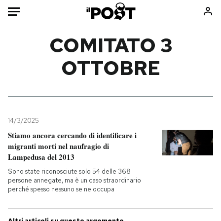
Auto
COMITATO 3
OTTOBRE
HOME
Italia
Moda
Mondo
Libri
Politica
Consumismi
14/3/2025
Tecnologia
Storie/Idee
Stiamo ancora cercando di identificare i
Internet
Ok Boomer!
migranti morti nel naufragio di
Scienza
Media
Lampedusa del 2013
Cultura
Europa
Sono state riconosciute solo 54 delle 368
persone annegate, ma è un caso straordinario
Economia
Altrecose
perché spesso nessuno se ne occupa
Sport
Mondiali calcio 2026
Altri articoli su questo argomento