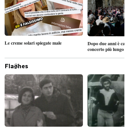
Le creme solari spiegate male
Dopo due anni è camb
concerto più lungo d
Fla
hes