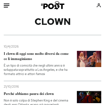
Auto
CLOWN
HOME
Italia
Moda
Mondo
Libri
10/4/2026
Politica
Consumismi
I clown di oggi sono molto diversi da come
ce li immaginiamo
Tecnologia
Storie/Idee
È un tipo di comicità che negli ultimi anni si è
Internet
Ok Boomer!
sviluppata soprattutto a Los Angeles, e che ha
Scienza
Media
formato attrici e attori famosi
Cultura
Europa
Economia
Altrecose
21/10/2016
Perché abbiamo paura dei clown
Sport
Mondiali calcio 2026
Non è solo colpa di Stephen King e del cinema
degli anni Ottanta: erano già inquietanti