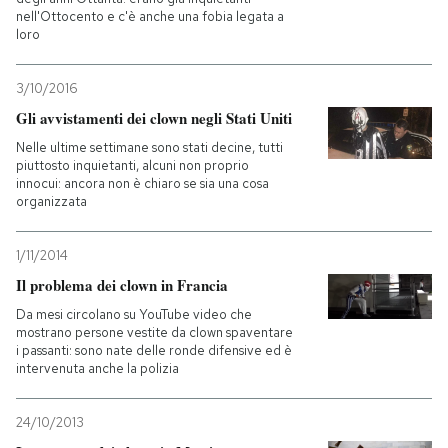
nell'Ottocento e c'è anche una fobia legata a
loro
PODCAST
3/10/2016
NEWSLETTER
Gli avvistamenti dei clown negli Stati Uniti
Nelle ultime settimane sono stati decine, tutti
piuttosto inquietanti, alcuni non proprio
I MIEI PREFERITI
innocui: ancora non è chiaro se sia una cosa
organizzata
SHOP
1/11/2014
Il problema dei clown in Francia
CALENDARIO
Da mesi circolano su YouTube video che
mostrano persone vestite da clown spaventare
i passanti: sono nate delle ronde difensive ed è
AREA PERSONALE
intervenuta anche la polizia
Entra
24/10/2013