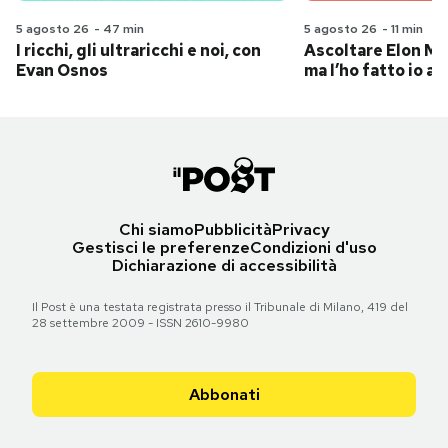
5 agosto 26
-
47 min
5 agosto 26
-
11 min
I ricchi, gli ultraricchi e noi, con
Ascoltare Elon Mus
Evan Osnos
ma l’ho fatto io al
Chi siamo
Pubblicità
Privacy
Gestisci le preferenze
Condizioni d'uso
Dichiarazione di accessibilità
Il Post è una testata registrata presso il Tribunale di Milano, 419 del
28 settembre 2009 - ISSN 2610-9980
Abbonati