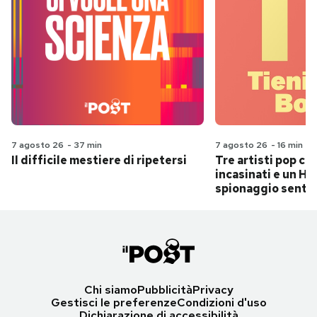
7 agosto 26
-
37 min
7 agosto 26
-
16 min
Il difficile mestiere di ripetersi
Tre artisti pop ch
incasinati e un Hit
spionaggio senti
Chi siamo
Pubblicità
Privacy
Gestisci le preferenze
Condizioni d'uso
Dichiarazione di accessibilità