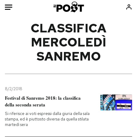
Auto
CLASSIFICA
MERCOLEDÌ
HOME
SANREMO
Italia
Moda
Mondo
Libri
Politica
Consumismi
Tecnologia
Storie/Idee
Internet
Ok Boomer!
8/2/2018
Scienza
Media
Festival di Sanremo 2018: la classifica
della seconda serata
Cultura
Europa
Economia
Altrecose
Si riferisce ai voti espressi dalla giuria della sala
stampa, ed è piuttosto diversa da quella stilata
Sport
Mondiali calcio 2026
martedì sera