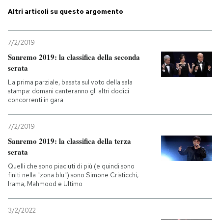
Altri articoli su questo argomento
PODCAST
7/2/2019
NEWSLETTER
Sanremo 2019: la classifica della seconda
serata
La prima parziale, basata sul voto della sala
I MIEI PREFERITI
stampa: domani canteranno gli altri dodici
concorrenti in gara
SHOP
7/2/2019
Sanremo 2019: la classifica della terza
CALENDARIO
serata
Quelli che sono piaciuti di più (e quindi sono
finiti nella "zona blu") sono Simone Cristicchi,
AREA PERSONALE
Irama, Mahmood e Ultimo
Entra
3/2/2022