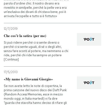
parola d'ordine chic. Il nostro divano era
rivestito in similpelle, perché la pelle vera era
un’esclusiva dei divani di chi stava bene, poi è
arrivata l’ecopelle e tutto si è fottuto»
12/7/2019
Che cos’è la satira (per me)
Si può ridere perché ci si sente diversi o
perché ci si sente uguali, di sé o degli altri,
senza fare sconti al potere, ma nemmeno a chi
ride, perché chi ride ha sempre un potere
[Continua]
17/5/2013
«My name is Giovanni Giorgio»
Se non avete letto le note di copertina, la
prima canzone del nuovo disco dei Daft Punk
(Random Access Memories, esce in mezzo
mondo oggi, in Italia martedì) vi fa dire
“guarda che stavolta hanno deciso di rifare gli