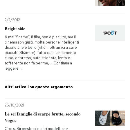
PODCAST
2/2/2012
Bright side
NEWSLETTER
A me “Shame”, il film, non è piaciuto, ma il
cinema son gusti, molte persone intelligenti
dicono che è bello («ho molti amici a cui è
I MIEI PREFERITI
piaciuto Shame»). Tutto quell’andamento
cupo, depresso, autolesionista, lento e
sofferente non fa per me, … Continua a
leggere→
SHOP
Altri articoli su questo argomento
CALENDARIO
25/10/2021
AREA PERSONALE
Le sei famiglie di scarpe brutte, secondo
Entra
Vogue
Crocs, Birkenstock e altri modelli che