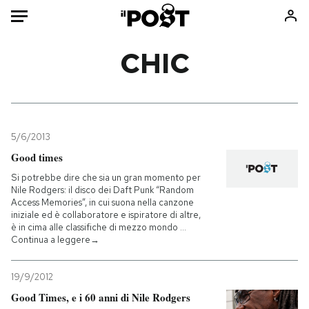
Auto
CHIC
HOME
Italia
Moda
Mondo
Libri
5/6/2013
Politica
Consumismi
Good times
Tecnologia
Storie/Idee
Si potrebbe dire che sia un gran momento per
Nile Rodgers: il disco dei Daft Punk “Random
Internet
Ok Boomer!
Access Memories”, in cui suona nella canzone
Scienza
Media
iniziale ed è collaboratore e ispiratore di altre,
è in cima alle classifiche di mezzo mondo …
Cultura
Europa
Continua a leggere→
Economia
Altrecose
Sport
Mondiali calcio 2026
19/9/2012
Good Times, e i 60 anni di Nile Rodgers