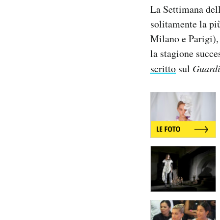
La Settimana dell
Notifiche mobile
Regala il Post
solitamente la pi
Hai bisogno di aiuto?
Milano e Parigi), 
Esci
la stagione succe
scritto
sul
Guard