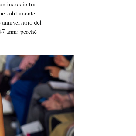
 un
incrocio
tra
che solitamente
o anniversario del
47 anni: perché