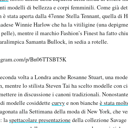
nti modelli di bellezza e corpi femminili. Come già detto
è stata aperta dalla 47enne Stella Tennant, quella di 
nadese Winnie Harlow che ha la vitiligine (una depigme
a pelle), mentre il marchio Fashion’s Finest ha fatto chi
paralimpica Samanta Bullock, in sedia a rotelle.
stagram.com/p/Bn06TTSBT5K
 seconda volta a Londra anche Rosanne Stuart, una mode
 mentre lo stilista Steven Tai ha scelto modelle con ci
mettere in discussione i canoni tradizionali. Nonostante
 di modelle cosiddette
curvy
e non bianche
è stata molt
ragonata alla Settimana della moda di New York, che ver
: la
spettacolare presentazione
della collezione Savage