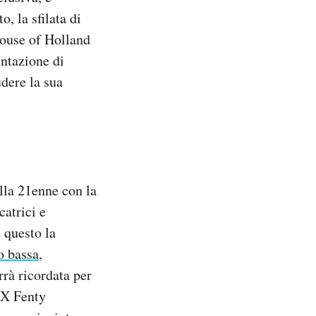
, la sfilata di
House of Holland
ntazione di
udere la sua
lla 21enne con la
catrici e
 questo la
o bassa
,
rà ricordata per
 X Fenty