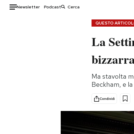
Newsletter
Podcast
Auto
QUESTO ARTICOLO
La Sett
HOME
Italia
Moda
bizzarr
Mondo
Libri
Politica
Consumismi
Ma stavolta men
Tecnologia
Storie/Idee
Beckham, e la 
Internet
Ok Boomer!
Scienza
Media
Condividi
Cultura
Europa
Economia
Altrecose
Sport
Mondiali calcio 2026