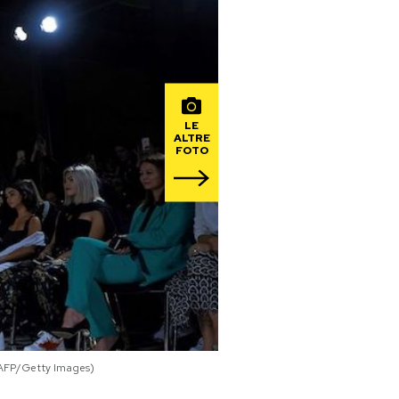
LE
ALTRE
FOTO
/AFP/Getty Images)