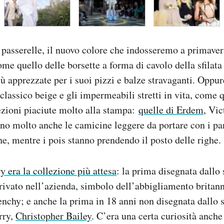
 passerelle, il nuovo colore che indosseremo a primaver
ome quello delle borsette a forma di cavolo della sfilat
iù apprezzate per i suoi pizzi e balze stravaganti. Opp
classico beige e gli impermeabili stretti in vita, come q
llezioni piaciute molto alla stampa:
quelle di Erdem
, Vi
no molto anche le camicine leggere da portare con i pa
e, mentre i pois stanno prendendo il posto delle righe.
y era la collezione più attesa
: la prima disegnata dallo s
rivato nell’azienda, simbolo dell’abbigliamento britan
enchy; e anche la prima in 18 anni non disegnata dallo s
rry,
Christopher Bailey
. C’era una certa curiosità anche