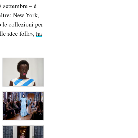
8 settembre – è
altre: New York,
 le collezioni per
le idee folli»,
ha