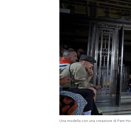
PODCAST
NEWSLETTER
I MIEI PREFERITI
SHOP
CALENDARIO
AREA PERSONALE
Area Personale
Una modella con una creazione di Pam Ho
Newsletter