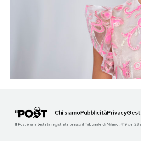
PODCAST
NEWSLETTER
I MIEI PREFERITI
SHOP
CALENDARIO
Chi siamo
Pubblicità
Privacy
Gesti
AREA PERSONALE
Il Post è una testata registrata presso il Tribunale di Milano, 419 del
Area Personale
Newsletter