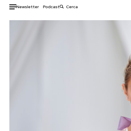
Newsletter
Podcast
Auto
HOME
Italia
Moda
Mondo
Libri
Politica
Consumismi
Tecnologia
Storie/Idee
Internet
Ok Boomer!
Scienza
Media
Cultura
Europa
Economia
Altrecose
Sport
Mondiali calcio 2026