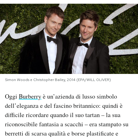
PODCAST
NEWSLETTER
I MIEI PREFERITI
SHOP
Simon Woods e Christopher Bailey, 2014 (EPA/WILL OLIVER)
CALENDARIO
Oggi
Burberry
è un’azienda di lusso simbolo
dell’eleganza e del fascino britannico: quindi è
difficile ricordare quando il suo tartan – la sua
AREA PERSONALE
riconoscibile fantasia a scacchi – era stampato su
Area Personale
berretti di scarsa qualità e borse plastificate e
Newsletter