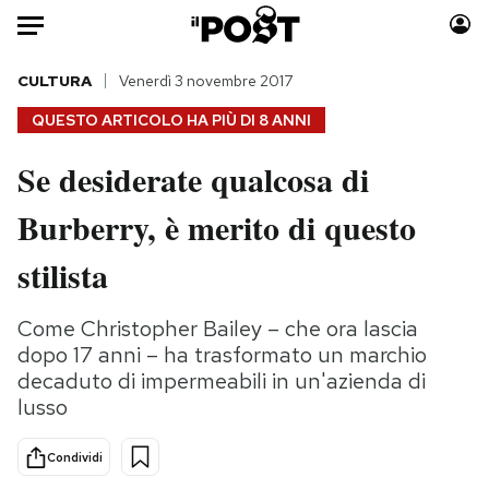
Auto
CULTURA
Venerdì 3 novembre 2017
QUESTO ARTICOLO HA PIÙ DI
8 ANNI
HOME
Se desiderate qualcosa di
Italia
Moda
Burberry, è merito di questo
Mondo
Libri
Politica
Consumismi
stilista
Tecnologia
Storie/Idee
Internet
Ok Boomer!
Come Christopher Bailey – che ora lascia
Scienza
Media
dopo 17 anni – ha trasformato un marchio
Cultura
Europa
decaduto di impermeabili in un'azienda di
lusso
Economia
Altrecose
Sport
Mondiali calcio 2026
Condividi