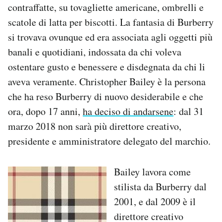
contraffatte, su tovagliette americane, ombrelli e
Notifiche mobile
scatole di latta per biscotti. La fantasia di Burberry
Regala il Post
Hai bisogno di aiuto?
si trovava ovunque ed era associata agli oggetti più
Esci
banali e quotidiani, indossata da chi voleva
ostentare gusto e benessere e disdegnata da chi li
aveva veramente. Christopher Bailey è la persona
che ha reso Burberry di nuovo desiderabile e che
ora, dopo 17 anni,
ha deciso di andarsene
: dal 31
marzo 2018 non sarà più direttore creativo,
presidente e amministratore delegato del marchio.
Bailey lavora come
stilista da Burberry dal
2001, e dal 2009 è il
direttore creativo