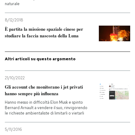
naturale
PODCAST
8/12/2018
È partita la missione spaziale cinese per
NEWSLETTER
studiare la faccia nascosta della Luna
I MIEI PREFERITI
Altri articoli su questo argomento
SHOP
21/10/2022
Gli account che monitorano i jet privati
CALENDARIO
hanno sempre più influenza
Hanno messo in difficoltà Elon Musk e spinto
Bernard Arnault a vendere il suo, rinvigorendo
AREA PERSONALE
le richieste ambientaliste di limitarli o vietarli
Entra
5/11/2016