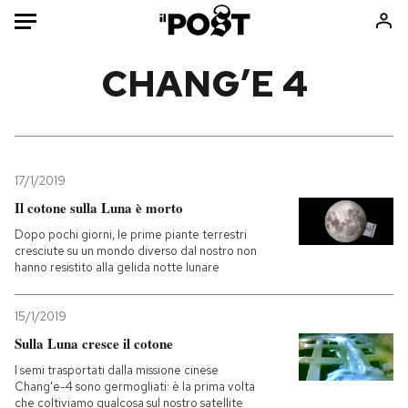
Auto
CHANG’E 4
HOME
Italia
Moda
Mondo
Libri
17/1/2019
Politica
Consumismi
Il cotone sulla Luna è morto
Tecnologia
Storie/Idee
Dopo pochi giorni, le prime piante terrestri
cresciute su un mondo diverso dal nostro non
Internet
Ok Boomer!
hanno resistito alla gelida notte lunare
Scienza
Media
Cultura
Europa
15/1/2019
Economia
Altrecose
Sulla Luna cresce il cotone
Sport
Mondiali calcio 2026
I semi trasportati dalla missione cinese
Chang'e-4 sono germogliati: è la prima volta
che coltiviamo qualcosa sul nostro satellite