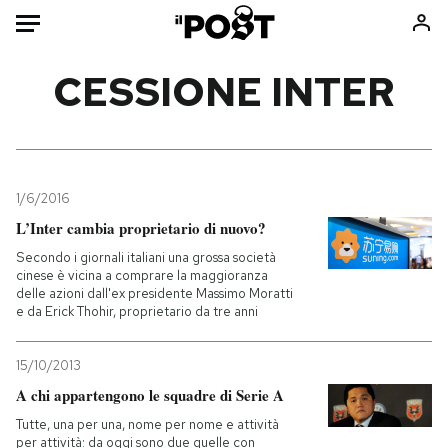
Auto
CESSIONE INTER
HOME
Italia
Moda
Mondo
Libri
1/6/2016
Politica
Consumismi
L’Inter cambia proprietario di nuovo?
Tecnologia
Storie/Idee
Secondo i giornali italiani una grossa società
cinese è vicina a comprare la maggioranza
Internet
Ok Boomer!
delle azioni dall'ex presidente Massimo Moratti
Scienza
Media
e da Erick Thohir, proprietario da tre anni
Cultura
Europa
15/10/2013
Economia
Altrecose
A chi appartengono le squadre di Serie A
Sport
Mondiali calcio 2026
Tutte, una per una, nome per nome e attività
per attività: da oggi sono due quelle con