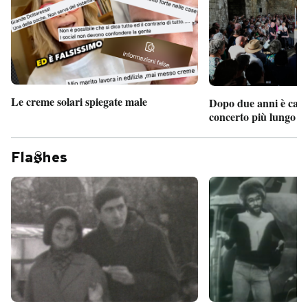
Le creme solari spiegate male
Dopo due anni è camb
concerto più lungo d
Fla
hes