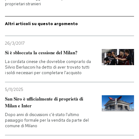
proprietari stranieri
PODCAST
Altri articoli su questo argomento
NEWSLETTER
26/3/2017
Si è sbloccata la cessione del Milan?
I MIEI PREFERITI
La cordata cinese che dovrebbe comprarlo da
Silvio Berlusconi ha detto di aver trovato tutti
i soldi necessari per completare l'acquisto
SHOP
5/11/2025
CALENDARIO
San Siro è ufficialmente di proprietà di
Milan e Inter
AREA PERSONALE
Dopo anni di discussioni c'è stato l'ultimo
passaggio formale per la vendita da parte del
comune di Milano
Entra