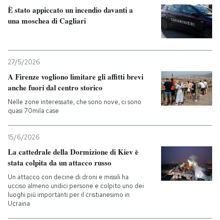
È stato appiccato un incendio davanti a
una moschea di Cagliari
PODCAST
NEWSLETTER
27/5/2026
A Firenze vogliono limitare gli affitti brevi
I MIEI PREFERITI
anche fuori dal centro storico
Nelle zone interessate, che sono nove, ci sono
quasi 70mila case
SHOP
15/6/2026
CALENDARIO
La cattedrale della Dormizione di Kiev è
stata colpita da un attacco russo
Un attacco con decine di droni e missili ha
AREA PERSONALE
ucciso almeno undici persone e colpito uno dei
luoghi più importanti per il cristianesimo in
Entra
Ucraina