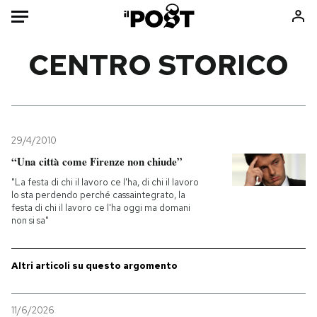
Auto
CENTRO STORICO
HOME
Italia
Moda
Mondo
Libri
29/4/2010
Politica
Consumismi
“Una città come Firenze non chiude”
Tecnologia
Storie/Idee
"La festa di chi il lavoro ce l'ha, di chi il lavoro
lo sta perdendo perché cassaintegrato, la
Internet
Ok Boomer!
festa di chi il lavoro ce l'ha oggi ma domani
Scienza
Media
non si sa"
Cultura
Europa
Economia
Altrecose
Altri articoli su questo argomento
Sport
Mondiali calcio 2026
11/6/2026