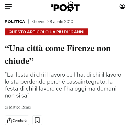
Auto
POLITICA
Giovedì 29 aprile 2010
QUESTO ARTICOLO HA PIÙ DI
16 ANNI
HOME
“Una città come Firenze non
Italia
Moda
chiude”
Mondo
Libri
Politica
Consumismi
"La festa di chi il lavoro ce l'ha, di chi il lavoro
Tecnologia
Storie/Idee
lo sta perdendo perché cassaintegrato, la
Internet
Ok Boomer!
festa di chi il lavoro ce l'ha oggi ma domani
Scienza
Media
non si sa"
Cultura
Europa
di
Matteo Renzi
Economia
Altrecose
Sport
Mondiali calcio 2026
Condividi