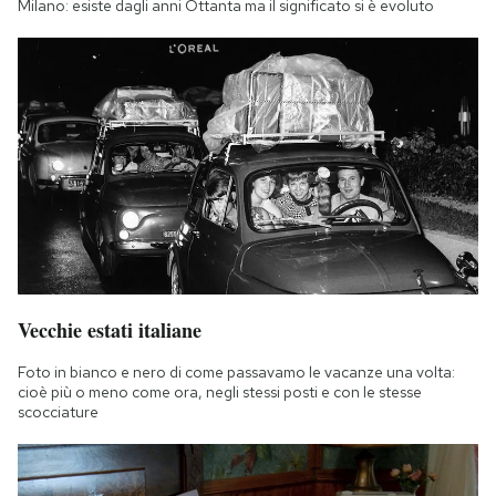
Milano: esiste dagli anni Ottanta ma il significato si è evoluto
Vecchie estati italiane
Foto in bianco e nero di come passavamo le vacanze una volta:
cioè più o meno come ora, negli stessi posti e con le stesse
scocciature