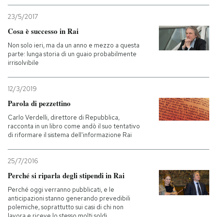
23/5/2017
PODCAST
Cosa è successo in Rai
Non solo ieri, ma da un anno e mezzo a questa
NEWSLETTER
parte: lunga storia di un guaio probabilmente
irrisolvibile
I MIEI PREFERITI
12/3/2019
Parola di pezzettino
SHOP
Carlo Verdelli, direttore di Repubblica,
racconta in un libro come andò il suo tentativo
di riformare il sistema dell'informazione Rai
CALENDARIO
25/7/2016
Perché si riparla degli stipendi in Rai
AREA PERSONALE
Perché oggi verranno pubblicati, e le
anticipazioni stanno generando prevedibili
Entra
polemiche, soprattutto sui casi di chi non
lavora e riceve lo stesso molti soldi