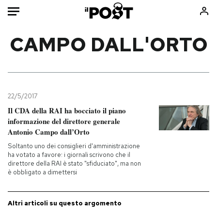
Auto
CAMPO DALL'ORTO
HOME
Italia
Moda
Mondo
Libri
22/5/2017
Politica
Consumismi
Il CDA della RAI ha bocciato il piano
informazione del direttore generale
Tecnologia
Storie/Idee
Antonio Campo dall’Orto
Internet
Ok Boomer!
Soltanto uno dei consiglieri d'amministrazione
Scienza
Media
ha votato a favore: i giornali scrivono che il
direttore della RAI è stato "sfiduciato", ma non
Cultura
Europa
è obbligato a dimettersi
Economia
Altrecose
Sport
Mondiali calcio 2026
Altri articoli su questo argomento