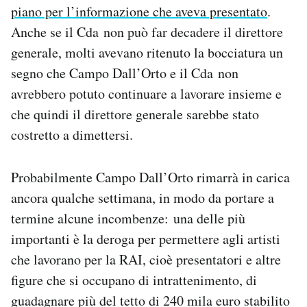
piano per l’informazione che aveva presentato
.
Notifiche mobile
Regala il Post
Anche se il Cda non può far decadere il direttore
Hai bisogno di aiuto?
generale, molti avevano ritenuto la bocciatura un
Esci
segno che Campo Dall’Orto e il Cda non
avrebbero potuto continuare a lavorare insieme e
che quindi il direttore generale sarebbe stato
costretto a dimettersi.
Probabilmente Campo Dall’Orto rimarrà in carica
ancora qualche settimana, in modo da portare a
termine alcune incombenze: una delle più
importanti è la deroga per permettere agli artisti
che lavorano per la RAI, cioè presentatori e altre
figure che si occupano di intrattenimento, di
guadagnare più del tetto di 240 mila euro stabilito