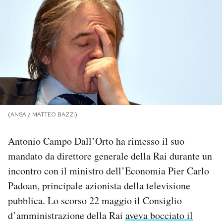
PODCAST
NEWSLETTER
I MIEI PREFERITI
(ANSA / MATTEO BAZZI)
SHOP
Antonio Campo Dall’Orto ha rimesso il suo
CALENDARIO
mandato da direttore generale della Rai durante un
incontro con il ministro dell’Economia Pier Carlo
AREA PERSONALE
Padoan, principale azionista della televisione
pubblica. Lo scorso 22 maggio il Consiglio
Area Personale
d’amministrazione della Rai
aveva bocciato il
Newsletter