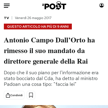
Auto
TV
Venerdì 26 maggio 2017
QUESTO ARTICOLO HA PIÙ DI
9 ANNI
HOME
Antonio Campo Dall’Orto ha
Italia
Moda
rimesso il suo mandato da
Mondo
Libri
Politica
Consumismi
direttore generale della Rai
Tecnologia
Storie/Idee
Internet
Ok Boomer!
Dopo che il suo piano per l'informazione era
Scienza
Media
stato bocciato dal Cda, ha detto al ministro
Cultura
Europa
Padoan una cosa tipo: "faccia lei"
Economia
Altrecose
Condividi
Sport
Mondiali calcio 2026