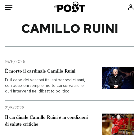
Auto
CAMILLO RUINI
HOME
Italia
Moda
Mondo
Libri
16/6/2026
Politica
Consumismi
È morto il cardinale Camillo Ruini
Tecnologia
Storie/Idee
Fu il capo dei vescovi italiani per sedici anni,
con posizioni sempre molto conservatrici e
Internet
Ok Boomer!
duri interventi nel dibattito politico
Scienza
Media
Cultura
Europa
21/5/2026
Economia
Altrecose
Il cardinale Camillo Ruini è in condizioni
di salute critiche
Sport
Mondiali calcio 2026