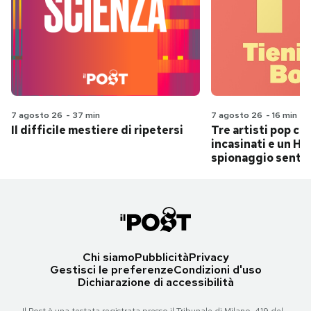
7 agosto 26
-
37 min
7 agosto 26
-
16 min
Il difficile mestiere di ripetersi
Tre artisti pop ch
incasinati e un Hit
spionaggio senti
Chi siamo
Pubblicità
Privacy
Gestisci le preferenze
Condizioni d'uso
Dichiarazione di accessibilità
Il Post è una testata registrata presso il Tribunale di Milano, 419 del