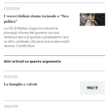
27/5/2024
PODCAST
I vescovi italiani stanno tornando a “fare
politica”
NEWSLETTER
La CEI di Matteo Zuppi ha criticato le
principali riforme del governo con una
nettezza tipica di quando a presiederla c'era
un altro cardinale, che però aveva idee molto
I MIEI PREFERITI
diverse: Camillo Ruini
SHOP
Altri articoli su questo argomento
CALENDARIO
9/11/2010
La famiglia a valvole
AREA PERSONALE
Entra
6/8/2019