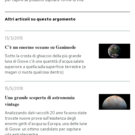
PODCAST
Altri articoli su questo argomento
NEWSLETTER
13/3/2015
C’è un enorme oceano su Ganimede
I MIEI PREFERITI
Sotto la crosta di ghiaccio della più grande
luna di Giove c'è una quantità d'acqua salata
superiore a quella sulla superficie terrestre (e
SHOP
magari ci nuota qualcosa dentro)
15/5/2018
CALENDARIO
Una grande scoperta di astronomia
vintage
AREA PERSONALE
Analizzando dati raccolti 20 anni fa sono state
trovate nuove prove sull'esistenza degli
enormi getti d'acqua su Europa, una delle lune
Entra
di Giove: un ottimo candidato per ospitare
vita extraterrestre