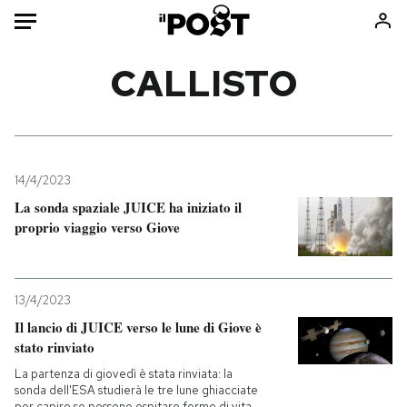
Auto
CALLISTO
HOME
Italia
Moda
Mondo
Libri
14/4/2023
Politica
Consumismi
La sonda spaziale JUICE ha iniziato il
proprio viaggio verso Giove
Tecnologia
Storie/Idee
Internet
Ok Boomer!
Scienza
Media
13/4/2023
Cultura
Europa
Il lancio di JUICE verso le lune di Giove è
Economia
Altrecose
stato rinviato
Sport
Mondiali calcio 2026
La partenza di giovedì è stata rinviata: la
sonda dell'ESA studierà le tre lune ghiacciate
per capire se possono ospitare forme di vita