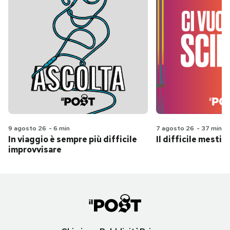
9 agosto 26
-
6 min
7 agosto 26
-
37 min
In viaggio è sempre più difficile
Il difficile mestie
improvvisare