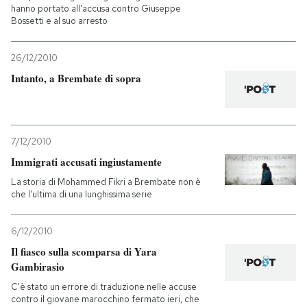
hanno portato all'accusa contro Giuseppe
Bossetti e al suo arresto
PODCAST
26/12/2010
NEWSLETTER
Intanto, a Brembate di sopra
I MIEI PREFERITI
7/12/2010
Immigrati accusati ingiustamente
SHOP
La storia di Mohammed Fikri a Brembate non è
che l'ultima di una lunghissima serie
CALENDARIO
6/12/2010
Il fiasco sulla scomparsa di Yara
AREA PERSONALE
Gambirasio
Entra
C'è stato un errore di traduzione nelle accuse
contro il giovane marocchino fermato ieri, che