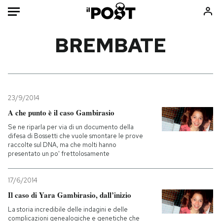
Auto
BREMBATE
HOME
Italia
Moda
Mondo
Libri
23/9/2014
Politica
Consumismi
A che punto è il caso Gambirasio
Tecnologia
Storie/Idee
Se ne riparla per via di un documento della
difesa di Bossetti che vuole smontare le prove
Internet
Ok Boomer!
raccolte sul DNA, ma che molti hanno
Scienza
Media
presentato un po' frettolosamente
Cultura
Europa
17/6/2014
Economia
Altrecose
Il caso di Yara Gambirasio, dall’inizio
Sport
Mondiali calcio 2026
La storia incredibile delle indagini e delle
complicazioni genealogiche e genetiche che