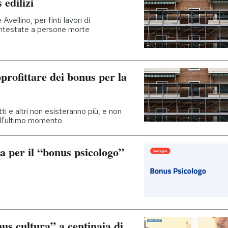
 edilizi
ellino, per finti lavori di
 intestate a persone morte
rofittare dei bonus per la
i e altri non esisteranno più, e non
ll'ultimo momento
a per il “bonus psicologo”
nus cultura” a centinaia di