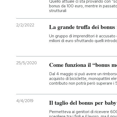
Quello attuale ci sta provando con “so
bonus da 100 euro, mentre in passato 
strutturali
PODCAST
2/2/2022
La grande truffa dei bonus 
NEWSLETTER
Un gruppo di imprenditori è accusato
milioni di euro sfruttando quelli introd
I MIEI PREFERITI
SHOP
25/5/2020
Come funziona il “bonus mo
Dal 4 maggio si può avere un rimbors
acquisto di biciclette, monopattini ele
CALENDARIO
contributo non potrà però superare i
AREA PERSONALE
4/4/2019
Il taglio del bonus per baby 
Entra
Permetteva ai genitori di ricevere 60
scegliere tra i figli e il lavoro, ma il g