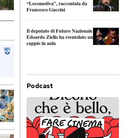
“Locomotiva”, raccontata da
inseg
Francesco Guccini
Khers
Il deputato di Futuro Nazionale
La pl
Edoardo Ziello ha sventolato un
da P
cappio in aula
Podcast