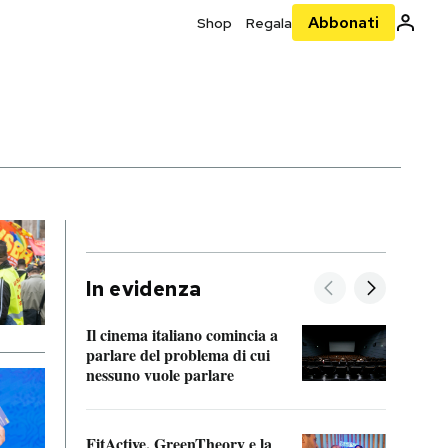
Abbonati
Shop
Regala
In evidenza
Il cinema italiano comincia a
A cos
parlare del problema di cui
nessuno vuole parlare
Cosa 
FitActive, GreenTheory e la