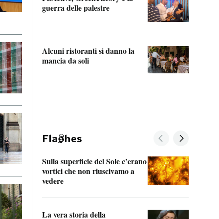
“Odis
guerra delle palestre
Che s
strum
Alcuni ristoranti si danno la
mancia da soli
Fla
hes
Sulla superficie del Sole c’erano
Il fi
vortici che non riuscivamo a
facen
vedere
dentr
La vera storia della
Il vi