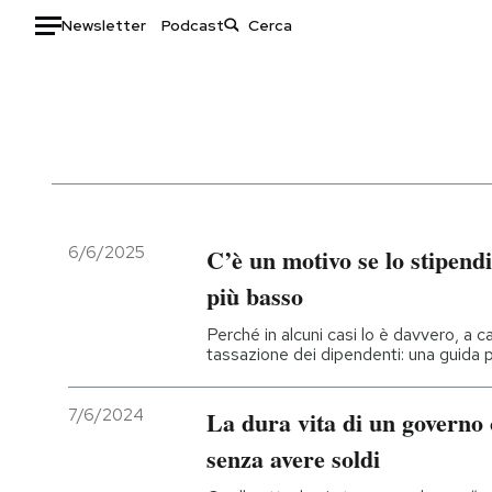
Newsletter
Podcast
Auto
HOME
Italia
Moda
Mondo
Libri
Politica
Consumismi
6/6/2025
C’è un motivo se lo stipend
Tecnologia
Storie/Idee
più basso
Internet
Ok Boomer!
Perché in alcuni casi lo è davvero, a 
Scienza
Media
tassazione dei dipendenti: una guida p
Cultura
Europa
Economia
Altrecose
7/6/2024
La dura vita di un governo 
Sport
Mondiali calcio 2026
senza avere soldi