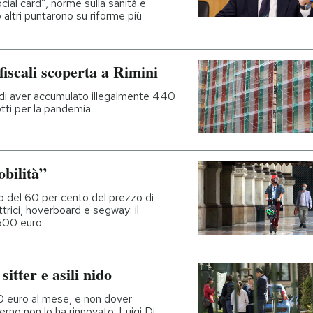
cial card”, norme sulla sanità e
altri puntarono su riforme più
fiscali scoperta a Rimini
 di aver accumulato illegalmente 440
otti per la pandemia
bilità”
o del 60 per cento del prezzo di
ttrici, hoverboard e segway: il
 500 euro
sitter e asili nido
0 euro al mese, e non dover
overno non lo ha rinnovato: Luigi Di