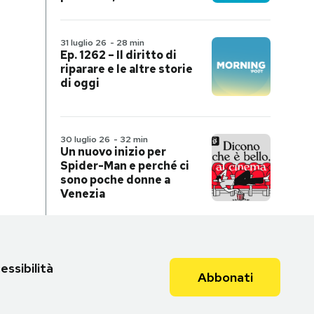
31 luglio 26
-
28 min
Ep. 1262 – Il diritto di
riparare e le altre storie
di oggi
30 luglio 26
-
32 min
Un nuovo inizio per
Spider-Man e perché ci
sono poche donne a
Venezia
essibilità
Abbonati