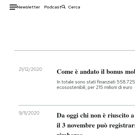
Newsletter
Podcast
Auto
HOME
Italia
Moda
Mondo
Libri
Politica
Consumismi
21/12/2020
Come è andato il bonus mob
Tecnologia
Storie/Idee
In totale sono stati finanziati 558.725
Internet
Ok Boomer!
ecosostenibili, per 215 milioni di euro
Scienza
Media
Cultura
Europa
Economia
Altrecose
9/11/2020
Da oggi chi non è riuscito a
Sport
Mondiali calcio 2026
il 3 novembre può registrars
rimborso