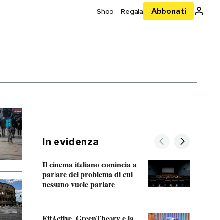
Abbonati
Shop
Regala
In evidenza
Il cinema italiano comincia a
A cos
parlare del problema di cui
nessuno vuole parlare
Cosa 
FitActive, GreenTheory e la