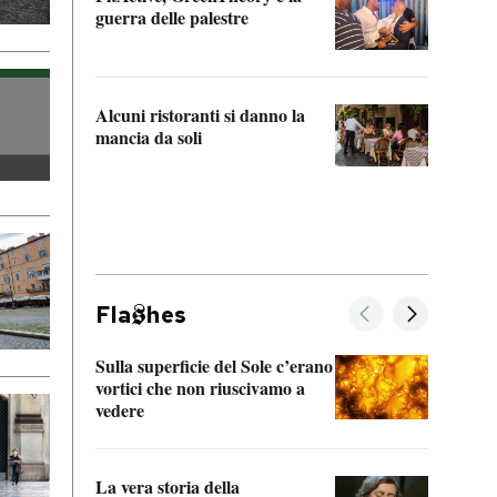
“Odis
guerra delle palestre
Che s
strum
Alcuni ristoranti si danno la
mancia da soli
Fla
hes
Sulla superficie del Sole c’erano
Il fi
vortici che non riuscivamo a
facen
vedere
dentr
La vera storia della
Il vi