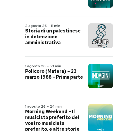
2 agosto 26
-
11 min
Storia di un palestinese
in detenzione
amministrativa
1 agosto 26
-
53 min
Policoro (Matera) – 23
marzo 1988 – Prima parte
1 agosto 26
-
24 min
Morning Weekend – Il
musicista preferito del
vostro musicista
preferito, e altre storie