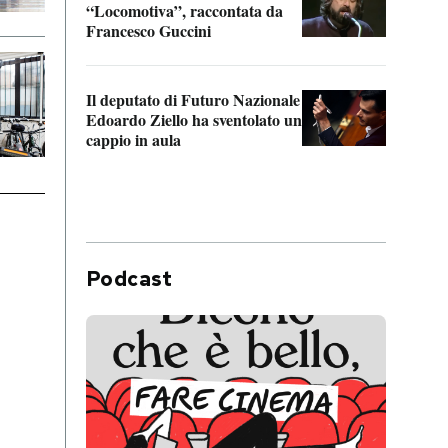
“Locomotiva”, raccontata da
inseg
Francesco Guccini
Khers
Il deputato di Futuro Nazionale
La pl
Edoardo Ziello ha sventolato un
da P
cappio in aula
Podcast