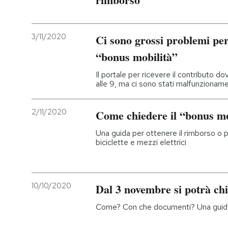
PODCAST
3/11/2020
Ci sono grossi problemi per
“bonus mobilità”
NEWSLETTER
Il portale per ricevere il contributo 
alle 9, ma ci sono stati malfunzionamen
I MIEI PREFERITI
2/11/2020
Come chiedere il “bonus mo
SHOP
Una guida per ottenere il rimborso o 
biciclette e mezzi elettrici
CALENDARIO
10/10/2020
Dal 3 novembre si potrà chi
AREA PERSONALE
Come? Con che documenti? Una guid
Entra