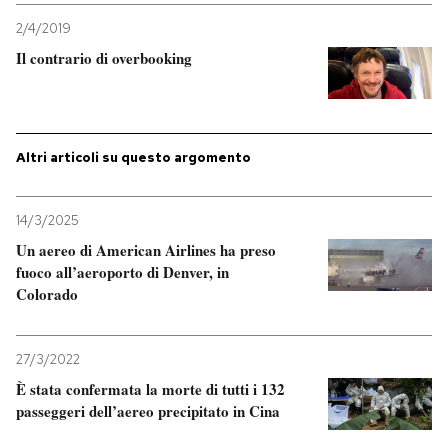
2/4/2019
PODCAST
Il contrario di overbooking
NEWSLETTER
Altri articoli su questo argomento
I MIEI PREFERITI
14/3/2025
SHOP
Un aereo di American Airlines ha preso
fuoco all’aeroporto di Denver, in
Colorado
CALENDARIO
27/3/2022
AREA PERSONALE
È stata confermata la morte di tutti i 132
passeggeri dell’aereo precipitato in Cina
Entra