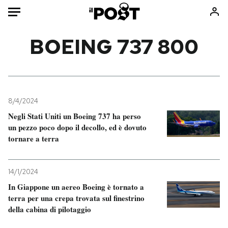
Auto
BOEING 737 800
HOME
Italia
Moda
Mondo
Libri
8/4/2024
Politica
Consumismi
Negli Stati Uniti un Boeing 737 ha perso
un pezzo poco dopo il decollo, ed è dovuto
Tecnologia
Storie/Idee
tornare a terra
Internet
Ok Boomer!
Scienza
Media
14/1/2024
Cultura
Europa
In Giappone un aereo Boeing è tornato a
Economia
Altrecose
terra per una crepa trovata sul finestrino
Sport
Mondiali calcio 2026
della cabina di pilotaggio