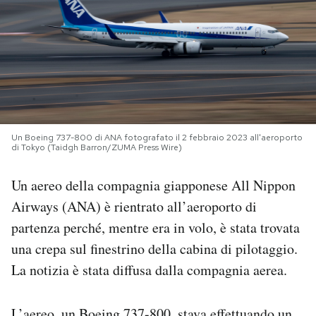
PODCAST
NEWSLETTER
I MIEI PREFERITI
Un Boeing 737-800 di ANA fotografato il 2 febbraio 2023 all'aeroporto
di Tokyo (Taidgh Barron/ZUMA Press Wire)
SHOP
Un aereo della compagnia giapponese All Nippon
Airways (ANA) è rientrato all’aeroporto di
CALENDARIO
partenza perché, mentre era in volo, è stata trovata
una crepa sul finestrino della cabina di pilotaggio.
AREA PERSONALE
La notizia è stata diffusa dalla compagnia aerea.
Area Personale
Newsletter
L’aereo, un Boeing 737-800, stava effettuando un