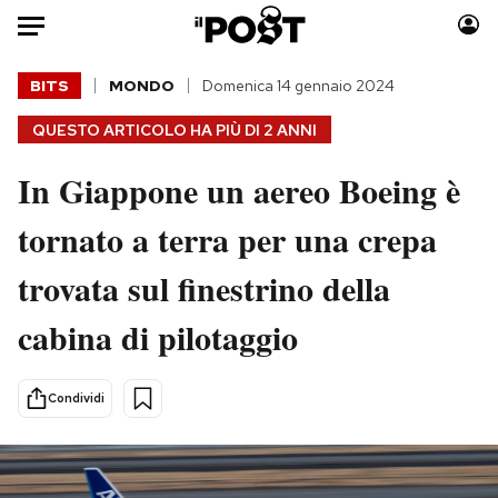
Auto
BITS
MONDO
Domenica 14 gennaio 2024
QUESTO ARTICOLO HA PIÙ DI
2 ANNI
HOME
In Giappone un aereo Boeing è
Italia
Moda
Mondo
Libri
tornato a terra per una crepa
Politica
Consumismi
trovata sul finestrino della
Tecnologia
Storie/Idee
Internet
Ok Boomer!
cabina di pilotaggio
Scienza
Media
Cultura
Europa
Condividi
Economia
Altrecose
Sport
Mondiali calcio 2026