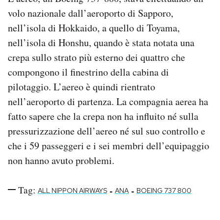
Notifiche mobile
volo nazionale dall’aeroporto di Sapporo,
Regala il Post
nell’isola di Hokkaido, a quello di Toyama,
Hai bisogno di aiuto?
nell’isola di Honshu, quando è stata notata una
Esci
crepa sullo strato più esterno dei quattro che
compongono il finestrino della cabina di
pilotaggio. L’aereo è quindi rientrato
nell’aeroporto di partenza. La compagnia aerea ha
fatto sapere che la crepa non ha influito né sulla
pressurizzazione dell’aereo né sul suo controllo e
che i 59 passeggeri e i sei membri dell’equipaggio
non hanno avuto problemi.
Tag:
-
-
ALL NIPPON AIRWAYS
ANA
BOEING 737 800