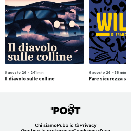
6 agosto 26
-
241 min
6 agosto 26
-
58 min
Il diavolo sulle colline
Fare sicurezza se
Chi siamo
Pubblicità
Privacy
Gestisci le preferenze
Condizioni d'uso