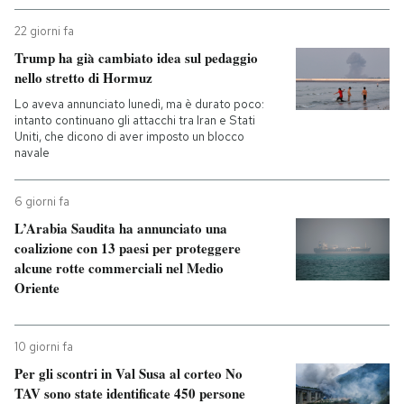
22 giorni fa
PODCAST
Trump ha già cambiato idea sul pedaggio
nello stretto di Hormuz
NEWSLETTER
Lo aveva annunciato lunedì, ma è durato poco:
intanto continuano gli attacchi tra Iran e Stati
Uniti, che dicono di aver imposto un blocco
navale
I MIEI PREFERITI
6 giorni fa
SHOP
L’Arabia Saudita ha annunciato una
coalizione con 13 paesi per proteggere
alcune rotte commerciali nel Medio
CALENDARIO
Oriente
AREA PERSONALE
10 giorni fa
Entra
Per gli scontri in Val Susa al corteo No
TAV sono state identificate 450 persone