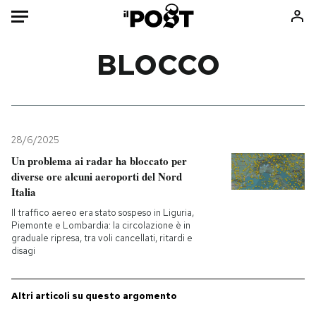
Auto
BLOCCO
HOME
Italia
Moda
Mondo
Libri
28/6/2025
Politica
Consumismi
Un problema ai radar ha bloccato per
diverse ore alcuni aeroporti del Nord
Tecnologia
Storie/Idee
Italia
Internet
Ok Boomer!
Il traffico aereo era stato sospeso in Liguria,
Scienza
Media
Piemonte e Lombardia: la circolazione è in
graduale ripresa, tra voli cancellati, ritardi e
Cultura
Europa
disagi
Economia
Altrecose
Sport
Mondiali calcio 2026
Altri articoli su questo argomento