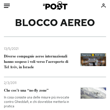
Auto
BLOCCO AEREO
HOME
Italia
Moda
Mondo
Libri
13/5/2021
Politica
Consumismi
Diverse compagnie aeree internazionali
hanno sospeso i voli verso l’aeroporto di
Tecnologia
Storie/Idee
Tel Aviv, in Israele
Internet
Ok Boomer!
Scienza
Media
2/3/2011
Cultura
Europa
Che cos’è una “no-fly zone”
Economia
Altrecose
In cosa consiste una delle misure più invocate
Sport
Mondiali calcio 2026
contro Gheddafi, e chi dovrebbe metterla in
pratica