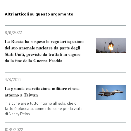
PODCAST
Altri articoli su questo argomento
NEWSLETTER
9/8/2022
La Russia ha sospeso le regolari ispezioni
del suo arsenale nucleare da parte degli
I MIEI PREFERITI
Stati Uniti, previste da trattati in vigore
dalla fine della Guerra Fredda
SHOP
4/8/2022
La grande esercitazione militare cinese
CALENDARIO
attorno a Taiwan
In alcune aree tutto intorno all'isola, che di
AREA PERSONALE
fatto è bloccata, come ritorsione per la visita
di Nancy Pelosi
Entra
10/8/2022