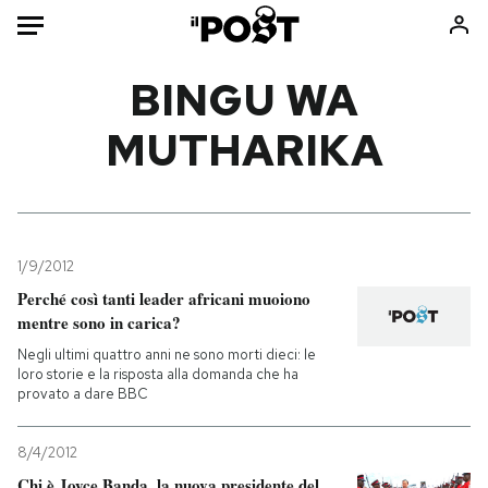
Auto
BINGU WA
MUTHARIKA
HOME
Italia
Moda
Mondo
Libri
Politica
Consumismi
1/9/2012
Tecnologia
Storie/Idee
Perché così tanti leader africani muoiono
Internet
Ok Boomer!
mentre sono in carica?
Scienza
Media
Negli ultimi quattro anni ne sono morti dieci: le
Cultura
Europa
loro storie e la risposta alla domanda che ha
provato a dare BBC
Economia
Altrecose
Sport
Mondiali calcio 2026
8/4/2012
Chi è Joyce Banda, la nuova presidente del