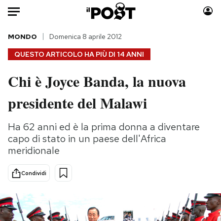
Auto
MONDO
Domenica 8 aprile 2012
QUESTO ARTICOLO HA PIÙ DI
14 ANNI
HOME
Chi è Joyce Banda, la nuova
Italia
Moda
presidente del Malawi
Mondo
Libri
Politica
Consumismi
Ha 62 anni ed è la prima donna a diventare
Tecnologia
Storie/Idee
capo di stato in un paese dell'Africa
Internet
Ok Boomer!
meridionale
Scienza
Media
Cultura
Europa
Condividi
Economia
Altrecose
Sport
Mondiali calcio 2026