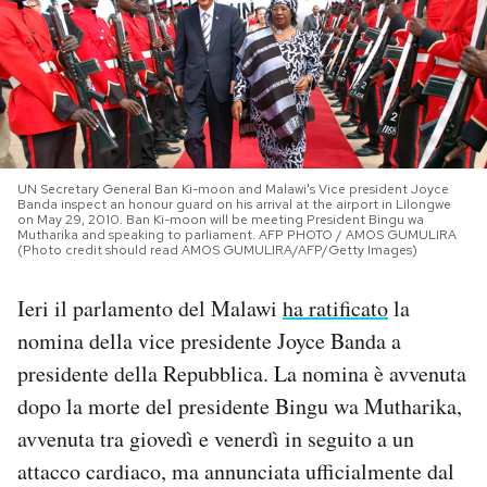
PODCAST
NEWSLETTER
I MIEI PREFERITI
UN Secretary General Ban Ki-moon and Malawi's Vice president Joyce
Banda inspect an honour guard on his arrival at the airport in Lilongwe
on May 29, 2010. Ban Ki-moon will be meeting President Bingu wa
Mutharika and speaking to parliament. AFP PHOTO / AMOS GUMULIRA
(Photo credit should read AMOS GUMULIRA/AFP/Getty Images)
SHOP
Ieri il parlamento del Malawi
ha ratificato
la
CALENDARIO
nomina della vice presidente Joyce Banda a
presidente della Repubblica. La nomina è avvenuta
AREA PERSONALE
dopo la morte del presidente Bingu wa Mutharika,
avvenuta tra giovedì e venerdì in seguito a un
Area Personale
attacco cardiaco, ma annunciata ufficialmente dal
Newsletter