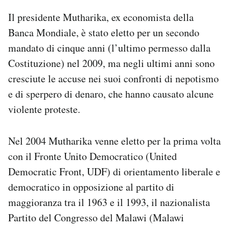
Notifiche mobile
Il presidente Mutharika, ex economista della
Regala il Post
Banca Mondiale, è stato eletto per un secondo
Hai bisogno di aiuto?
mandato di cinque anni (l’ultimo permesso dalla
Esci
Costituzione) nel 2009, ma negli ultimi anni sono
cresciute le accuse nei suoi confronti di nepotismo
e di sperpero di denaro, che hanno causato alcune
violente proteste.
Nel 2004 Mutharika venne eletto per la prima volta
con il Fronte Unito Democratico (United
Democratic Front, UDF) di orientamento liberale e
democratico in opposizione al partito di
maggioranza tra il 1963 e il 1993, il nazionalista
Partito del Congresso del Malawi (Malawi