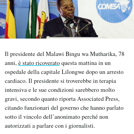
PODCAST
NEWSLETTER
I MIEI PREFERITI
Il presidente del Malawi Bingu wa Mutharika, 78
anni,
è stato ricoverato
questa mattina in un
ospedale della capitale Lilongwe dopo un arresto
SHOP
cardiaco. Il presidente si troverebbe in terapia
intensiva e le sue condizioni sarebbero molto
CALENDARIO
gravi, secondo quanto riporta Associated Press,
citando funzionari del governo che hanno parlato
AREA PERSONALE
sotto il vincolo dell’anonimato perché non
Area Personale
autorizzati a parlare con i giornalisti.
Newsletter