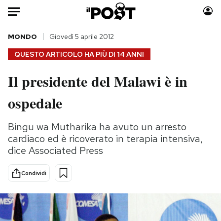
Auto
MONDO
Giovedì 5 aprile 2012
QUESTO ARTICOLO HA PIÙ DI
14 ANNI
HOME
Il presidente del Malawi è in
Italia
Moda
ospedale
Mondo
Libri
Politica
Consumismi
Bingu wa Mutharika ha avuto un arresto
Tecnologia
Storie/Idee
cardiaco ed è ricoverato in terapia intensiva,
Internet
Ok Boomer!
dice Associated Press
Scienza
Media
Cultura
Europa
Condividi
Economia
Altrecose
Sport
Mondiali calcio 2026