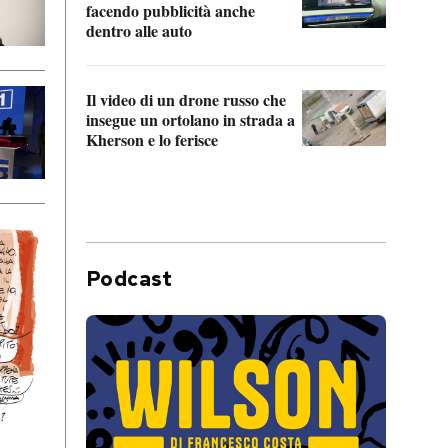
Franc
facendo pubblicità anche
dello
dentro alle auto
Una 
Il video di un drone russo che
statun
insegue un ortolano in strada a
afric
Kherson e lo ferisce
Podcast