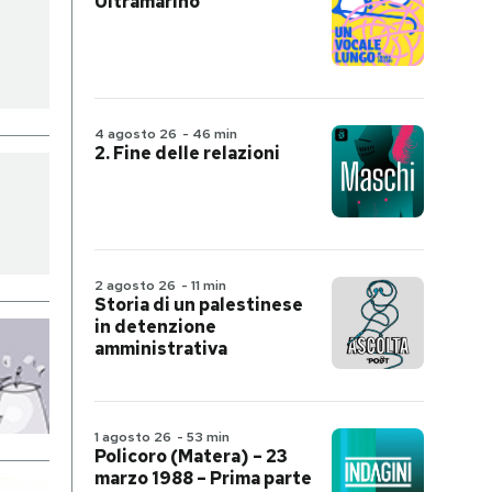
Ultramarino
4 agosto 26
-
46 min
2. Fine delle relazioni
2 agosto 26
-
11 min
Storia di un palestinese
in detenzione
amministrativa
1 agosto 26
-
53 min
Policoro (Matera) – 23
marzo 1988 – Prima parte