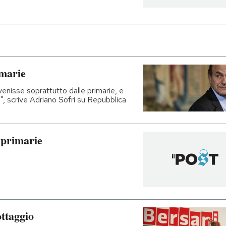
imarie
enisse soprattutto dalle primarie, e
i", scrive Adriano Sofri su Repubblica
e primarie
ottaggio