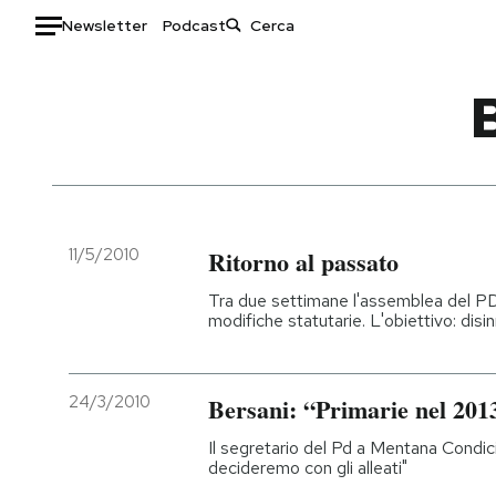
Newsletter
Podcast
Auto
HOME
Italia
Moda
Mondo
Libri
Politica
Consumismi
11/5/2010
Ritorno al passato
Tecnologia
Storie/Idee
Tra due settimane l'assemblea del P
Internet
Ok Boomer!
modifiche statutarie. L'obiettivo: disi
Scienza
Media
Cultura
Europa
24/3/2010
Bersani: “Primarie nel 201
Economia
Altrecose
Sport
Mondiali calcio 2026
Il segretario del Pd a Mentana Condici
decideremo con gli alleati"