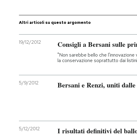
PODCAST
Altri articoli su questo argomento
NEWSLETTER
19/12/2012
Consigli a Bersani sulle pr
I MIEI PREFERITI
"Non sarebbe bello che l'innovazione v
la conservazione soprattutto dai listin
SHOP
5/9/2012
Bersani e Renzi, uniti dall
CALENDARIO
AREA PERSONALE
Entra
5/12/2012
I risultati definitivi del ball