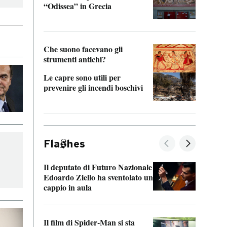
“Odissea” in Grecia
vedi 
Che suono facevano gli
strumenti antichi?
Le capre sono utili per
prevenire gli incendi boschivi
Fla
hes
Il deputato di Futuro Nazionale
La pl
Edoardo Ziello ha sventolato un
da P
cappio in aula
La de
Il film di Spider-Man si sta