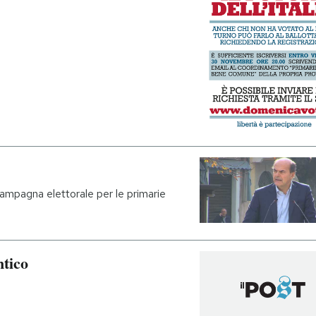
campagna elettorale per le primarie
ntico