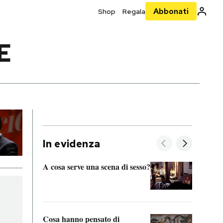
Abbonati
Shop
Regala
E
In evidenza
A cosa serve una scena di sesso?
La “I
bolog
Cosa hanno pensato di
Se sa