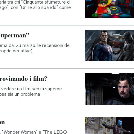
teria tra chi "Cinquanta sfumature di
Lego", con "Un re allo sbando" come
 Superman”
ema dal 23 marzo: le recensioni dei
proprio negative)
rovinando i film?
 a vedere un film senza saperne
cosa sia un problema
on
nge", "Wonder Woman" e "The LEGO