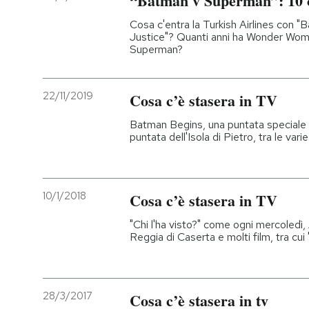
“Batman v Superman”: 10 c
Cosa c'entra la Turkish Airlines con
PODCAST
Justice"? Quanti anni ha Wonder Wom
Superman?
NEWSLETTER
22/11/2019
Cosa c’è stasera in TV
I MIEI PREFERITI
Batman Begins, una puntata speciale d
puntata dell'Isola di Pietro, tra le vari
SHOP
10/1/2018
Cosa c’è stasera in TV
CALENDARIO
"Chi l'ha visto?" come ogni mercoledì,
Reggia di Caserta e molti film, tra c
AREA PERSONALE
Entra
28/3/2017
Cosa c’è stasera in tv