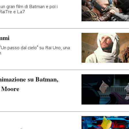
 un gran film di Batman e poi i
 RaiTre e La7
ammi
 "Un passo dal cielo" su Rai Uno, una
n
’animazione su Batman,
n Moore