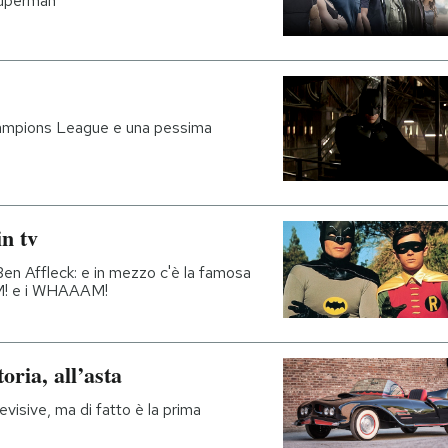
Superman"
hampions League e una pessima
in tv
Ben Affleck: e in mezzo c'è la famosa
MM! e i WHAAAM!
oria, all’asta
evisive, ma di fatto è la prima