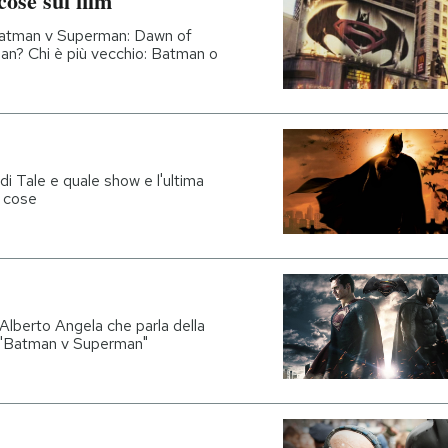
ose sul film
 "Batman v Superman: Dawn of
an? Chi è più vecchio: Batman o
i Tale e quale show e l'ultima
e cose
 Alberto Angela che parla della
ui "Batman v Superman"