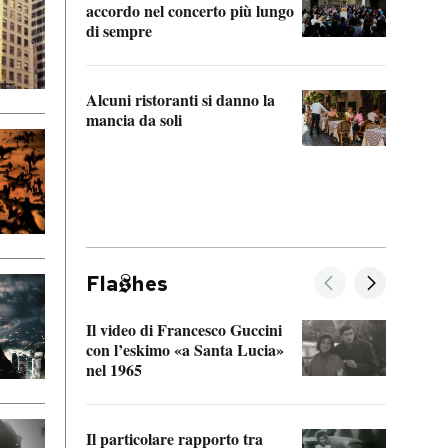
accordo nel concerto più lungo
di sempre
Il ci
parla
Alcuni ristoranti si danno la
nessu
mancia da soli
Fla
hes
Il video di Francesco Guccini
Sulla
con l’eskimo «a Santa Lucia»
vorti
nel 1965
veder
Il particolare rapporto tra
La ve