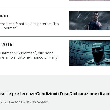
rman
reroe che è nato già supereroe: fino
v Superman"
l 2016
e "Batman v Superman", due sono
no è ambientato nel mondo di Harry
sci le preferenze
Condizioni d'uso
Dichiarazione di acc
 28 settembre 2009 - ISSN 2610-9980