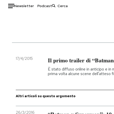
Newsletter
Podcast
Auto
HOME
Italia
Moda
Mondo
Libri
Politica
Consumismi
17/4/2015
Il primo trailer di “Batma
Tecnologia
Storie/Idee
È stato diffuso online in anticipo e in
Internet
Ok Boomer!
prima volta alcune scene dell'atteso f
Scienza
Media
Cultura
Europa
Economia
Altrecose
Altri articoli su questo argomento
Sport
Mondiali calcio 2026
26/3/2016