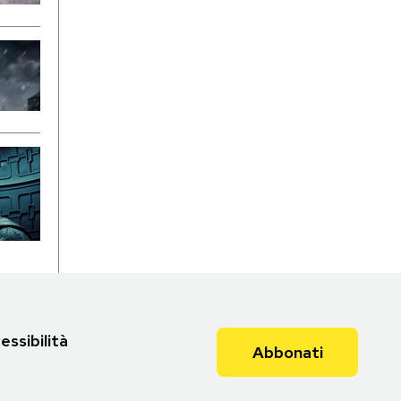
essibilità
Abbonati