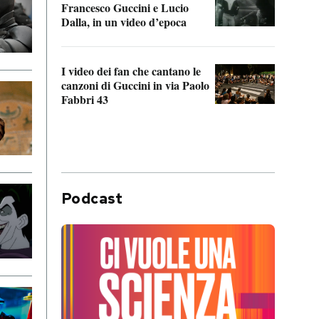
Francesco Guccini e Lucio
“Loco
Dalla, in un video d’epoca
Franc
I video dei fan che cantano le
Il de
canzoni di Guccini in via Paolo
Edoar
Fabbri 43
cappi
Podcast