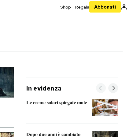
Abbonati
Shop
Regala
In evidenza
Le creme solari spiegate male
FitAc
guerr
Dopo due anni è cambiato
A cos