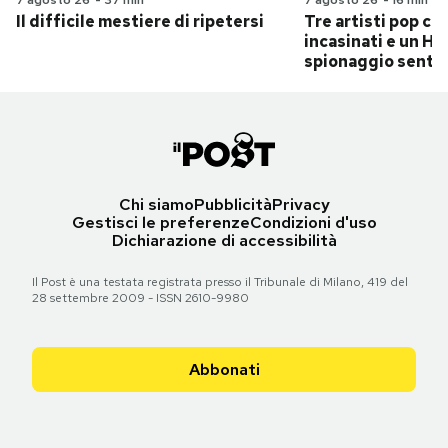
Il difficile mestiere di ripetersi
Tre artisti pop ch
incasinati e un Hit
spionaggio senti
Chi siamo
Pubblicità
Privacy
Gestisci le preferenze
Condizioni d'uso
Dichiarazione di accessibilità
Il Post è una testata registrata presso il Tribunale di Milano, 419 del
28 settembre 2009 - ISSN 2610-9980
Abbonati