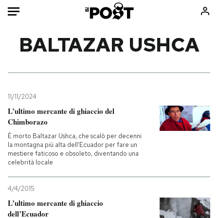
Auto
BALTAZAR USHCA
HOME
Italia
Moda
Mondo
Libri
11/11/2024
Politica
Consumismi
L’ultimo mercante di ghiaccio del
Chimborazo
Tecnologia
Storie/Idee
È morto Baltazar Ushca, che scalò per decenni
Internet
Ok Boomer!
la montagna più alta dell'Ecuador per fare un
Scienza
Media
mestiere faticoso e obsoleto, diventando una
celebrità locale
Cultura
Europa
Economia
Altrecose
4/4/2015
Sport
Mondiali calcio 2026
L’ultimo mercante di ghiaccio
dell’Ecuador