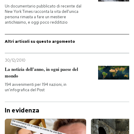
Un documentario pubblicato di recente dal
New York Times racconta la vita dell'unica
PODCAST
persona rimasta a fare un mestiere
antichissimo, e oggi poco redditizio
NEWSLETTER
Altri articoli su questo argomento
I MIEI PREFERITI
30/12/2010
La notizia dell’anno, in ogni paese del
SHOP
mondo
194 avvenimenti per 194 nazioni, in
un'infografica del Post
CALENDARIO
In evidenza
AREA PERSONALE
Entra