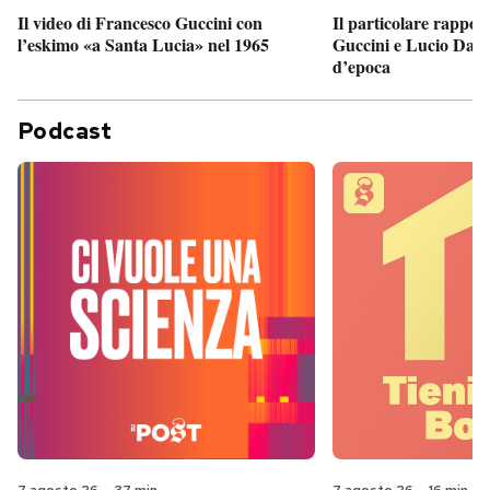
Il particolare rappor
Il video di Francesco Guccini con
Guccini e Lucio Dalla
l’eskimo «a Santa Lucia» nel 1965
d’epoca
Podcast
7 agosto 26
-
37 min
7 agosto 26
-
16 min