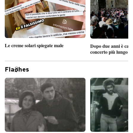
Le creme solari spiegate male
Dopo due anni è camb
concerto più lungo d
Fla
hes