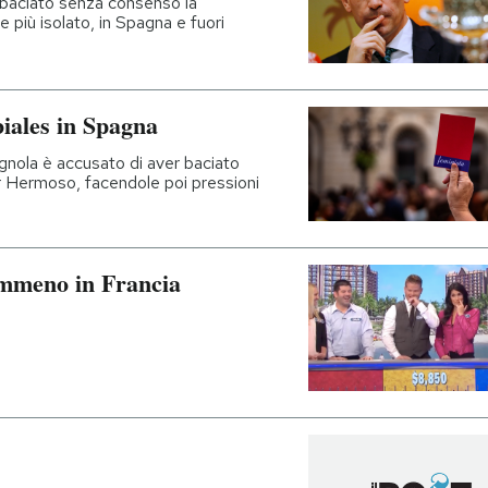
a baciato senza consenso la
 più isolato, in Spagna e fuori
biales in Spagna
gnola è accusato di aver baciato
r Hermoso, facendole poi pressioni
emmeno in Francia