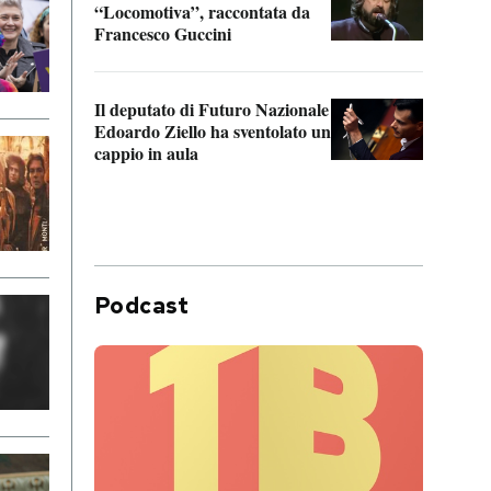
“Locomotiva”, raccontata da
inseg
Francesco Guccini
Khers
Il deputato di Futuro Nazionale
La pl
Edoardo Ziello ha sventolato un
da P
cappio in aula
Podcast