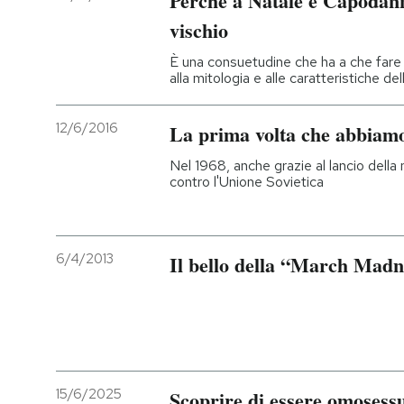
Perché a Natale e Capodanno
vischio
PODCAST
È una consuetudine che ha a che fare 
alla mitologia e alle caratteristiche del
NEWSLETTER
12/6/2016
La prima volta che abbiamo
I MIEI PREFERITI
Nel 1968, anche grazie al lancio della
contro l'Unione Sovietica
SHOP
6/4/2013
Il bello della “March Madn
CALENDARIO
AREA PERSONALE
Entra
15/6/2025
Scoprire di essere omosessu