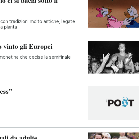
 ci si bacia sotto il
con tradizioni molto antiche, legate
la pianta
 vinto gli Europei
 monetina che decise la semifinale
ess”
ali da adulte