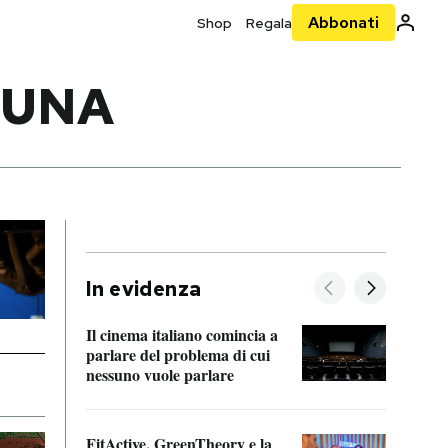
Abbonati
Shop
Regala
TUNA
In evidenza
Il cinema italiano comincia a
A cos
parlare del problema di cui
nessuno vuole parlare
Cosa 
FitActive, GreenTheory e la