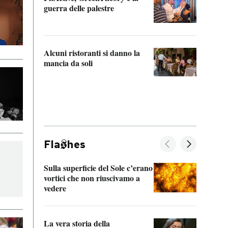
“Odis
guerra delle palestre
Che s
strum
Alcuni ristoranti si danno la
mancia da soli
Fla
hes
Sulla superficie del Sole c’erano
Il fi
vortici che non riuscivamo a
facen
vedere
dentr
La vera storia della
Il vi