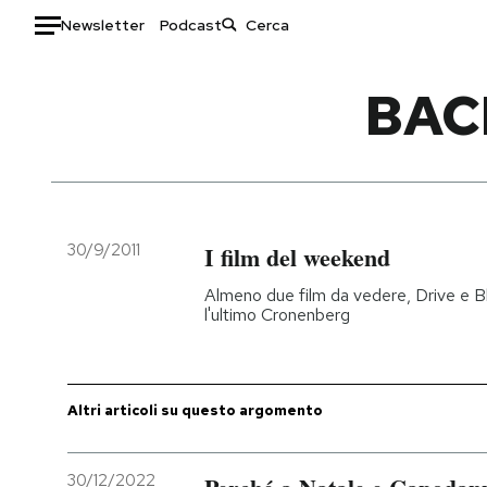
Newsletter
Podcast
Auto
BAC
HOME
Italia
Moda
Mondo
Libri
Politica
Consumismi
30/9/2011
I film del weekend
Tecnologia
Storie/Idee
Almeno due film da vedere, Drive e B
Internet
Ok Boomer!
l'ultimo Cronenberg
Scienza
Media
Cultura
Europa
Economia
Altrecose
Altri articoli su questo argomento
Sport
Mondiali calcio 2026
30/12/2022