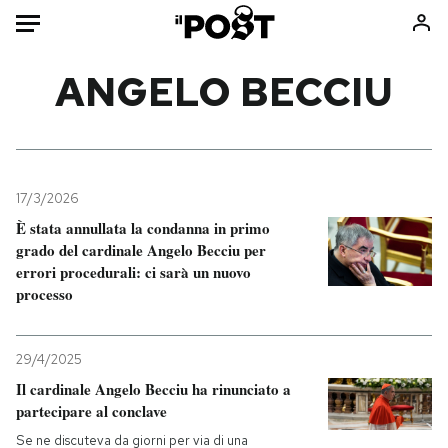
Auto
ANGELO BECCIU
HOME
Italia
Moda
Mondo
Libri
17/3/2026
Politica
Consumismi
È stata annullata la condanna in primo
grado del cardinale Angelo Becciu per
Tecnologia
Storie/Idee
errori procedurali: ci sarà un nuovo
Internet
Ok Boomer!
processo
Scienza
Media
Cultura
Europa
29/4/2025
Economia
Altrecose
Il cardinale Angelo Becciu ha rinunciato a
Sport
Mondiali calcio 2026
partecipare al conclave
Se ne discuteva da giorni per via di una