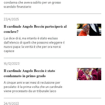
condanna che aveva subìto per un grosso
scandalo finanziario
PODCAST
23/4/2025
NEWSLETTER
Il cardinale Angelo Becciu parteciperà al
conclave?
Lui dice di sì, ma intanto è stato escluso
I MIEI PREFERITI
dall'elenco di quelli che possono eleggere il
nuovo papa: la verità è che per ora non si
capisce
SHOP
16/12/2023
Il cardinale Angelo Becciu è stato
CALENDARIO
condannato in primo grado
A cinque anni e sei mesi di reclusione per
AREA PERSONALE
peculato: è la prima volta che un cardinale
viene processato da un tribunale laico
Entra
24/11/2022