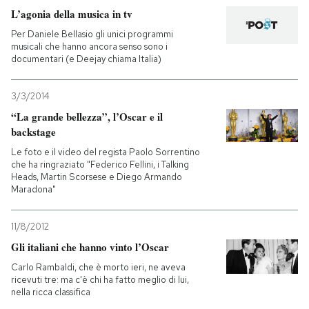
L’agonia della musica in tv
PODCAST
Per Daniele Bellasio gli unici programmi
musicali che hanno ancora senso sono i
documentari (e Deejay chiama Italia)
NEWSLETTER
3/3/2014
“La grande bellezza”, l’Oscar e il
I MIEI PREFERITI
backstage
Le foto e il video del regista Paolo Sorrentino
SHOP
che ha ringraziato "Federico Fellini, i Talking
Heads, Martin Scorsese e Diego Armando
Maradona"
CALENDARIO
11/8/2012
Gli italiani che hanno vinto l’Oscar
AREA PERSONALE
Carlo Rambaldi, che è morto ieri, ne aveva
ricevuti tre: ma c'è chi ha fatto meglio di lui,
Entra
nella ricca classifica