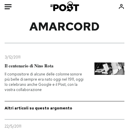
Auto
AMARCORD
HOME
Italia
Moda
Mondo
Libri
3/12/2011
Politica
Consumismi
Il centenario di Nino Rota
Tecnologia
Storie/Idee
Il compositore di alcune delle colonne sonore
più belle di sempre era nato oggi nel 1911, oggi
Internet
Ok Boomer!
lo celebrano anche Google e il Post, con la
Scienza
Media
vostra collaborazione
Cultura
Europa
Economia
Altrecose
Altri articoli su questo argomento
Sport
Mondiali calcio 2026
22/5/2011