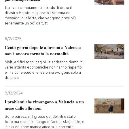
Tra i vari cambiamenti introdotti dopo il
PODCAST
disastro è stato migliorato il sistema dei
messaggi di allerta, che vengono presi più
seriamente un po’ da tutti
NEWSLETTER
6/2/2025
Cento giorni dopo le alluvioni a Valencia
I MIEI PREFERITI
non è ancora tornata la normalità
Molti edifici sono inagibili e andranno demoliti,
varie attività economiche non hanno riaperto
SHOP
e in alcune scuole le lezioni si svolgono solo a
distanza
CALENDARIO
8/12/2024
I problemi che rimangono a Valencia a un
AREA PERSONALE
mese dalle alluvioni
Sono parecchi: il grosso dei detriti è stato
Entra
tolto ma restano il fango e l'acqua stagnante, e
in alcune zone manca ancora la corrente