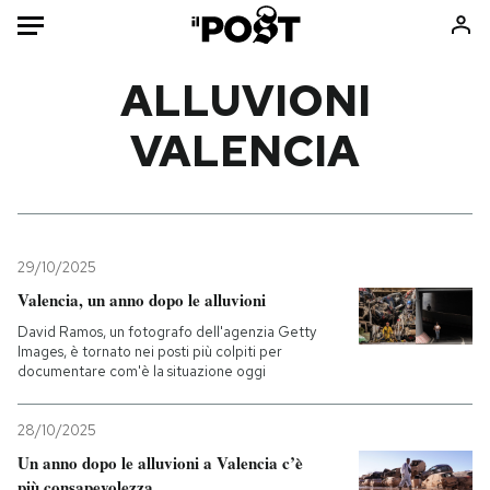
Auto
ALLUVIONI
VALENCIA
HOME
Italia
Moda
Mondo
Libri
Politica
Consumismi
29/10/2025
Tecnologia
Storie/Idee
Valencia, un anno dopo le alluvioni
Internet
Ok Boomer!
David Ramos, un fotografo dell'agenzia Getty
Scienza
Media
Images, è tornato nei posti più colpiti per
documentare com'è la situazione oggi
Cultura
Europa
Economia
Altrecose
28/10/2025
Sport
Mondiali calcio 2026
Un anno dopo le alluvioni a Valencia c’è
più consapevolezza