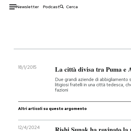
Newsletter
Podcast
Auto
HOME
Italia
Moda
Mondo
Libri
Politica
Consumismi
18/1/2015
La città divisa tra Puma e 
Tecnologia
Storie/Idee
Due grandi aziende di abbigliamento 
Internet
Ok Boomer!
litigiosi fratelli in una città tedesca, 
fazioni
Scienza
Media
Cultura
Europa
Economia
Altrecose
Altri articoli su questo argomento
Sport
Mondiali calcio 2026
12/4/2024
Rishi Sunak ha rovinato la 