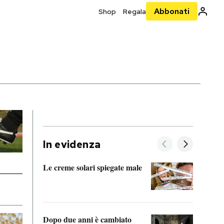
Abbonati
Shop
Regala
In evidenza
Le creme solari spiegate male
FitAc
guerr
Dopo due anni è cambiato
A cos