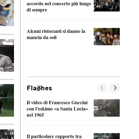
accordo nel concerto più lungo
di sempre
Il ci
parla
Alcuni ristoranti si danno la
nessu
mancia da soli
Fla
hes
Il video di Francesco Guccini
Sulla
con l’eskimo «a Santa Lucia»
vorti
nel 1965
veder
Il particolare rapporto tra
La ve