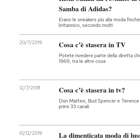
Samba di Adidas?
PODCAST
Erano le sneakers più alla moda finché
britannico, secondo molti
NEWSLETTER
20/7/2019
Cosa c’è stasera in TV
I MIEI PREFERITI
Potete rivedere parte della diretta che
1969, tra le altre cose
SHOP
12/7/2018
Cosa c’è stasera in tv?
CALENDARIO
Don Matteo, Bud Spencer e Terence Hi
primi 33 canali
AREA PERSONALE
Entra
10/12/2019
La dimenticata moda di lus