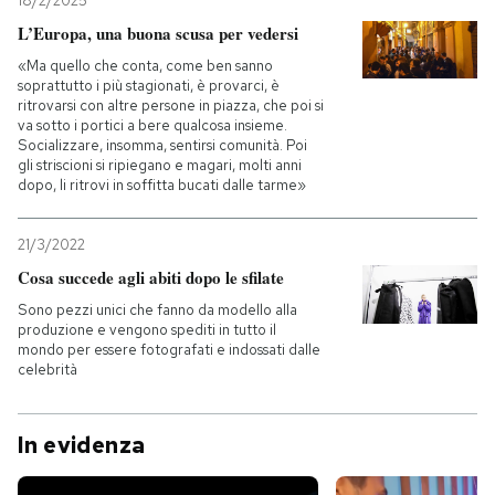
18/2/2025
L’Europa, una buona scusa per vedersi
«Ma quello che conta, come ben sanno
soprattutto i più stagionati, è provarci, è
ritrovarsi con altre persone in piazza, che poi si
va sotto i portici a bere qualcosa insieme.
Socializzare, insomma, sentirsi comunità. Poi
gli striscioni si ripiegano e magari, molti anni
dopo, li ritrovi in soffitta bucati dalle tarme»
21/3/2022
Cosa succede agli abiti dopo le sfilate
Sono pezzi unici che fanno da modello alla
produzione e vengono spediti in tutto il
mondo per essere fotografati e indossati dalle
celebrità
In evidenza