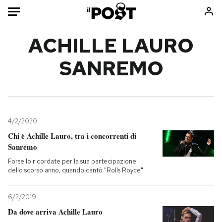
Auto
ACHILLE LAURO
SANREMO
HOME
Italia
Moda
Mondo
Libri
Politica
Consumismi
4/2/2020
Tecnologia
Storie/Idee
Chi è Achille Lauro, tra i concorrenti di
Internet
Ok Boomer!
Sanremo
Scienza
Media
Forse lo ricordate per la sua partecipazione
Cultura
Europa
dello scorso anno, quando cantò "Rolls Royce"
Economia
Altrecose
6/2/2019
Sport
Mondiali calcio 2026
Da dove arriva Achille Lauro