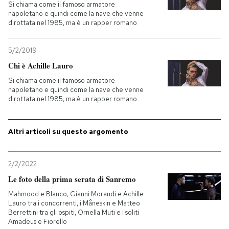
Si chiama come il famoso armatore
napoletano e quindi come la nave che venne
PODCAST
dirottata nel 1985, ma è un rapper romano
5/2/2019
NEWSLETTER
Chi è Achille Lauro
Si chiama come il famoso armatore
I MIEI PREFERITI
napoletano e quindi come la nave che venne
dirottata nel 1985, ma è un rapper romano
SHOP
Altri articoli su questo argomento
CALENDARIO
2/2/2022
Le foto della prima serata di Sanremo
AREA PERSONALE
Mahmood e Blanco, Gianni Morandi e Achille
Lauro tra i concorrenti, i Måneskin e Matteo
Entra
Berrettini tra gli ospiti, Ornella Muti e i soliti
Amadeus e Fiorello