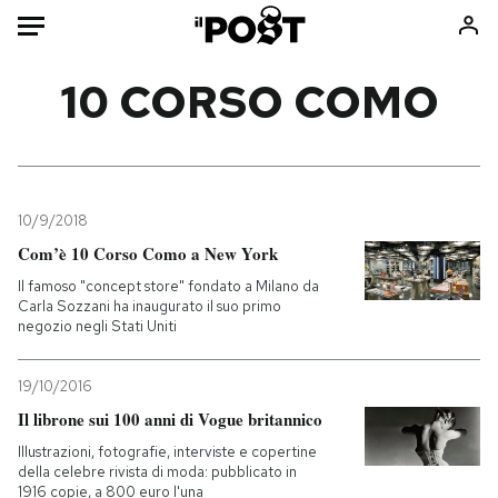
Auto
10 CORSO COMO
HOME
Italia
Moda
Mondo
Libri
10/9/2018
Politica
Consumismi
Com’è 10 Corso Como a New York
Tecnologia
Storie/Idee
Il famoso "concept store" fondato a Milano da
Carla Sozzani ha inaugurato il suo primo
Internet
Ok Boomer!
negozio negli Stati Uniti
Scienza
Media
Cultura
Europa
19/10/2016
Economia
Altrecose
Il librone sui 100 anni di Vogue britannico
Sport
Mondiali calcio 2026
Illustrazioni, fotografie, interviste e copertine
della celebre rivista di moda: pubblicato in
1916 copie, a 800 euro l'una