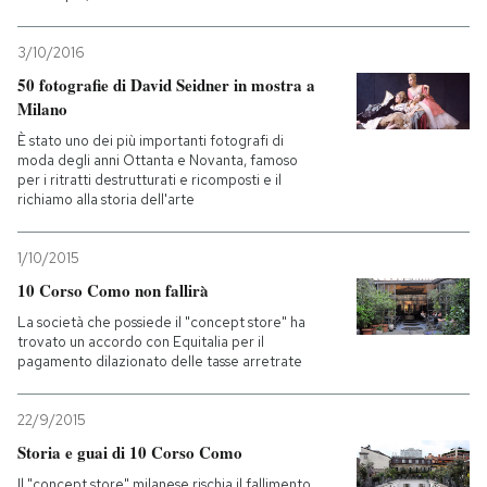
PODCAST
3/10/2016
50 fotografie di David Seidner in mostra a
Milano
NEWSLETTER
È stato uno dei più importanti fotografi di
moda degli anni Ottanta e Novanta, famoso
per i ritratti destrutturati e ricomposti e il
I MIEI PREFERITI
richiamo alla storia dell'arte
1/10/2015
SHOP
10 Corso Como non fallirà
La società che possiede il "concept store" ha
CALENDARIO
trovato un accordo con Equitalia per il
pagamento dilazionato delle tasse arretrate
AREA PERSONALE
22/9/2015
Entra
Storia e guai di 10 Corso Como
Il "concept store" milanese rischia il fallimento