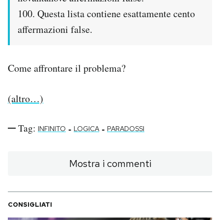
Notifiche mobile
100. Questa lista contiene esattamente cento
Regala il Post
affermazioni false.
Hai bisogno di aiuto?
Esci
Come affrontare il problema?
(altro…)
Tag:
-
-
INFINITO
LOGICA
PARADOSSI
Mostra i commenti
CONSIGLIATI