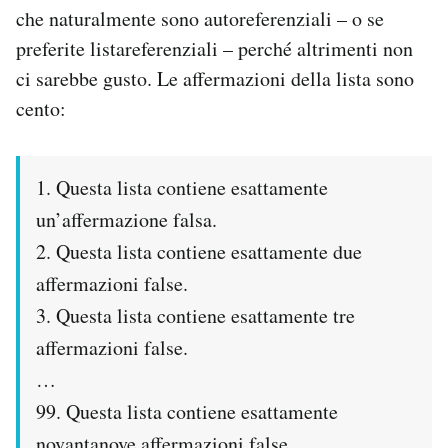
che naturalmente sono autoreferenziali – o se
PODCAST
preferite listareferenziali – perché altrimenti non
ci sarebbe gusto. Le affermazioni della lista sono
cento:
NEWSLETTER
I MIEI PREFERITI
1. Questa lista contiene esattamente
un’affermazione falsa.
SHOP
2. Questa lista contiene esattamente due
affermazioni false.
CALENDARIO
3. Questa lista contiene esattamente tre
affermazioni false.
AREA PERSONALE
…
99. Questa lista contiene esattamente
Area Personale
Newsletter
novantanove affermazioni false.