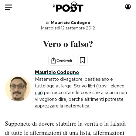
Auto
di
Maurizio Codogno
Mercoledì 12 settembre 2012
HOME
Vero o falso?
Italia
Moda
Mondo
Libri
Condividi
Politica
Consumismi
Maurizio Codogno
Tecnologia
Storie/Idee
Matematto divagatore; beatlesiano e
tuttologo at large. Scrivo libri (trovi l'elenco
Internet
Ok Boomer!
qui
) per raccontare le cose che a scuola non
Scienza
Media
vi vogliono dire, perché altrimenti potreste
Cultura
Europa
apprezzare la matematica.
Economia
Altrecose
Sport
Mondiali calcio 2026
Supponete di dovere stabilire la verità o la falsità
di tutte le affermazioni di una lista, affermazioni